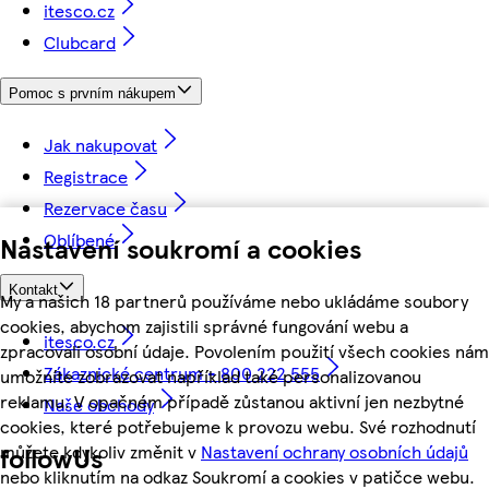
itesco.cz
Clubcard
Pomoc s prvním nákupem
Jak nakupovat
Registrace
Rezervace času
Oblíbené
Nastavení soukromí a cookies
Kontakt
My a našich 18 partnerů používáme nebo ukládáme soubory
cookies, abychom zajistili správné fungování webu a
itesco.cz
zpracovali osobní údaje. Povolením použití všech cookies nám
Zákaznické centrum - 800 222 555
umožníte zobrazovat například také personalizovanou
reklamu. V opačném případě zůstanou aktivní jen nezbytné
Naše obchody
cookies, které potřebujeme k provozu webu. Své rozhodnutí
můžete kdykoliv změnit v
Nastavení ochrany osobních údajů
followUs
nebo kliknutím na odkaz Soukromí a cookies v patičce webu.