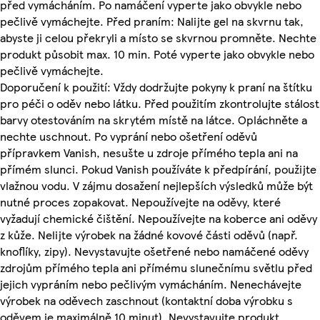
před vymácháním. Po namáčení vyperte jako obvykle nebo
pečlivě vymáchejte. Před praním: Nalijte gel na skvrnu tak,
abyste ji celou překryli a místo se skvrnou promněte. Nechte
produkt působit max. 10 min. Poté vyperte jako obvykle nebo
pečlivě vymáchejte.
Doporučení k použití: Vždy dodržujte pokyny k praní na štítku
pro péči o oděv nebo látku. Před použitím zkontrolujte stálost
barvy otestováním na skrytém místě na látce. Opláchněte a
nechte uschnout. Po vyprání nebo ošetření oděvů
přípravkem Vanish, nesušte u zdroje přímého tepla ani na
přímém slunci. Pokud Vanish používáte k předpírání, použijte
vlažnou vodu. V zájmu dosažení nejlepších výsledků může být
nutné proces zopakovat. Nepoužívejte na oděvy, které
vyžadují chemické čištění. Nepoužívejte na koberce ani oděvy
z kůže. Nelijte výrobek na žádné kovové části oděvů (např.
knoflíky, zipy). Nevystavujte ošetřené nebo namáčené oděvy
zdrojům přímého tepla ani přímému slunečnímu světlu před
jejich vypráním nebo pečlivým vymácháním. Nenechávejte
výrobek na oděvech zaschnout (kontaktní doba výrobku s
oděvem je maximálně 10 minut). Nevystavujte produkt