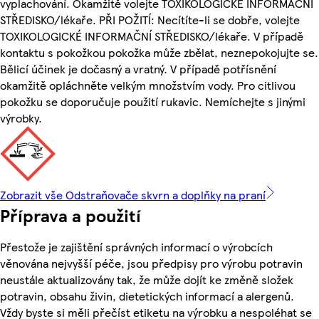
vyplachování. Okamžitě volejte TOXIKOLOGICKÉ INFORMAČNÍ
STŘEDISKO/lékaře. PŘI POŽITÍ: Necítíte-li se dobře, volejte
TOXIKOLOGICKÉ INFORMAČNÍ STŘEDISKO/lékaře. V případě
kontaktu s pokožkou pokožka může zbělat, neznepokojujte se.
Bělicí účinek je dočasný a vratný. V případě potřísnění
okamžitě opláchněte velkým množstvím vody. Pro citlivou
pokožku se doporučuje použití rukavic. Nemíchejte s jinými
výrobky.
Zobrazit vše Odstraňovače skvrn a doplňky na praní
Příprava a použití
Přestože je zajištění správných informací o výrobcích
věnována nejvyšší péče, jsou předpisy pro výrobu potravin
neustále aktualizovány tak, že může dojít ke změně složek
potravin, obsahu živin, dietetických informací a alergenů.
Vždy byste si měli přečíst etiketu na výrobku a nespoléhat se