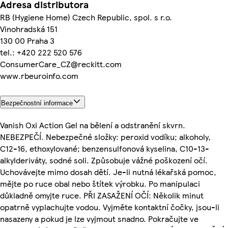
Adresa distributora
RB (Hygiene Home) Czech Republic, spol. s r.o.
Vinohradská 151
130 00 Praha 3
tel.: +420 222 520 576
ConsumerCare_CZ@reckitt.com
www.rbeuroinfo.com
Bezpečnostní informace
Vanish Oxi Action Gel na bělení a odstranění skvrn.
NEBEZPEČÍ. Nebezpečné složky: peroxid vodíku; alkoholy,
C12-16, ethoxylované; benzensulfonová kyselina, C10-13-
alkylderiváty, sodné soli. Způsobuje vážné poškození očí.
Uchovávejte mimo dosah dětí. Je-li nutná lékařská pomoc,
mějte po ruce obal nebo štítek výrobku. Po manipulaci
důkladně omyjte ruce. PŘI ZASAŽENÍ OČÍ: Několik minut
opatrně vyplachujte vodou. Vyjměte kontaktní čočky, jsou-li
nasazeny a pokud je lze vyjmout snadno. Pokračujte ve