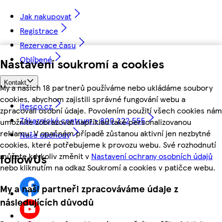
Jak nakupovat
Registrace
Rezervace času
Oblíbené
Nastavení soukromí a cookies
Kontakt
My a našich 18 partnerů používáme nebo ukládáme soubory
cookies, abychom zajistili správné fungování webu a
itesco.cz
zpracovali osobní údaje. Povolením použití všech cookies nám
Zákaznické centrum - 800 222 555
umožníte zobrazovat například také personalizovanou
reklamu. V opačném případě zůstanou aktivní jen nezbytné
Naše obchody
cookies, které potřebujeme k provozu webu. Své rozhodnutí
můžete kdykoliv změnit v
Nastavení ochrany osobních údajů
followUs
nebo kliknutím na odkaz Soukromí a cookies v patičce webu.
My a naši partneři zpracováváme údaje z
následujících důvodů