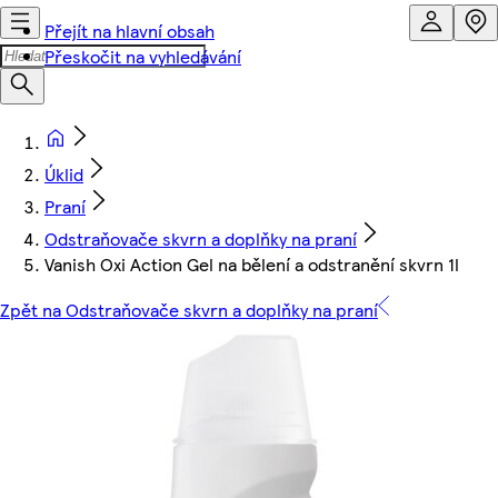
Přejít na hlavní obsah
Přeskočit na vyhledávání
Úklid
Praní
Odstraňovače skvrn a doplňky na praní
Vanish Oxi Action Gel na bělení a odstranění skvrn 1l
Zpět na Odstraňovače skvrn a doplňky na praní