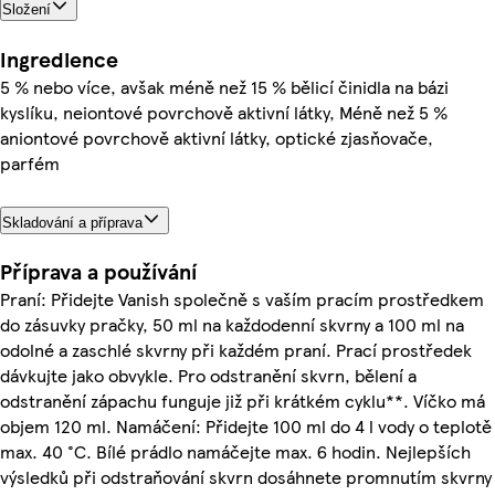
Složení
Ingredience
5 % nebo více, avšak méně než 15 % bělicí činidla na bázi
kyslíku, neiontové povrchově aktivní látky, Méně než 5 %
aniontové povrchově aktivní látky, optické zjasňovače,
parfém
Skladování a příprava
Příprava a používání
Praní: Přidejte Vanish společně s vaším pracím prostředkem
do zásuvky pračky, 50 ml na každodenní skvrny a 100 ml na
odolné a zaschlé skvrny při každém praní. Prací prostředek
dávkujte jako obvykle. Pro odstranění skvrn, bělení a
odstranění zápachu funguje již při krátkém cyklu**. Víčko má
objem 120 ml. Namáčení: Přidejte 100 ml do 4 l vody o teplotě
max. 40 °C. Bílé prádlo namáčejte max. 6 hodin. Nejlepších
výsledků při odstraňování skvrn dosáhnete promnutím skvrny