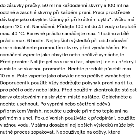
do zásuvky pračky, 50 ml na každodenní skvrny a 100 ml na
odolné a zaschlé skvrny při každém praní. Prací prostředek
dávkujte jako obvykle. Účinný již při krátkém cyklu*. Víčko má
objem 120 ml. Namáčení: Přidejte 100 ml do 4 l vody o teplotě
max. 40 °C. Barevné prádlo namáčejte max. 1 hodinu a bílé
prádlo max. 6 hodin. Nejlepších výsledků při odstraňování
skvrn dosáhnete promnutím skvrny před vymácháním. Po
namáčení vyperte jako obvykle nebo pečlivě vymáchejte.
Před praním: Nalijte gel na skvrnu tak, abyste ji celou překryli
a místo se skvrnou promněte. Nechte produkt působit max.
10 min. Poté vyperte jako obvykle nebo pečlivě vymáchejte.
Doporučení k použití: Vždy dodržujte pokyny k praní na štítku
pro péči o oděv nebo látku. Před použitím zkontrolujte stálost
barvy otestováním na skrytém místě na látce. Opláchněte a
nechte uschnout. Po vyprání nebo ošetření oděvů
přípravkem Vanish, nesušte u zdroje přímého tepla ani na
přímém slunci. Pokud Vanish používáte k předpírání, použijte
vlažnou vodu. V zájmu dosažení nejlepších výsledků může být
nutné proces zopakovat. Nepoužívejte na oděvy, které