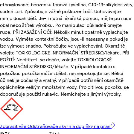
ethoxylované; benzensulfonová kyselina, C10-13-alkylderiváty,
sodné soli. Způsobuje vážné poškození očí. Uchovávejte
mimo dosah dětí. Je-li nutná lékařská pomoc, mějte po ruce
obal nebo štítek výrobku. Po manipulaci důkladně omyjte
ruce. PŘI ZASAŽENÍ OČÍ: Několik minut opatrně vyplachujte
vodou. Vyjměte kontaktní čočky, jsou-li nasazeny a pokud je
lze vyjmout snadno. Pokračujte ve vyplachování. Okamžitě
volejte TOXIKOLOGICKÉ INFORMAČNÍ STŘEDISKO/lékaře. PŘI
POŽITÍ: Necítíte-li se dobře, volejte TOXIKOLOGICKÉ
INFORMAČNÍ STŘEDISKO/lékaře. V případě kontaktu s
pokožkou pokožka může zbělat, neznepokojujte se. Bělicí
účinek je dočasný a vratný. V případě potřísnění okamžitě
opláchněte velkým množstvím vody. Pro citlivou pokožku se
doporučuje použití rukavic. Nemíchejte s jinými výrobky.
Zobrazit vše Odstraňovače skvrn a doplňky na praní