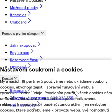
Nastavení Cookies
Možnosti platby
itesco.cz
Clubcard
Pomoc s prvním nákupem
Jak nakupovat
Registrace
Rezervace času
Oblíbené
Nastavení soukromí a cookies
Kontakt
My a našich 18 partnerů používáme nebo ukládáme soubory
cookies, abychom zajistili správné fungování webu a
itesco.cz
zpracovali osobní údaje. Povolením použití všech cookies nám
Zákaznické centrum - 800 222 555
umožníte zobrazovat například také personalizovanou
reklamu. V opačném případě zůstanou aktivní jen nezbytné
Naše obchody
cookies, které potřebujeme k provozu webu. Své rozhodnutí