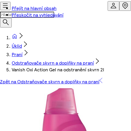
Přejít na hlavní obsah
Přeskočit na vyhledávání
Úklid
Praní
Odstraňovače skvrn a doplňky na praní
Vanish Oxi Action Gel na odstranění skvrn 2l
Zpět na Odstraňovače skvrn a doplňky na praní