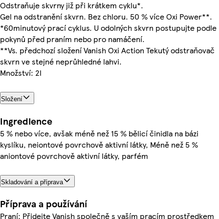
Odstraňuje skvrny již při krátkem cyklu*.
Gel na odstranění skvrn. Bez chloru. 50 % více Oxi Power**.
*60minutový prací cyklus. U odolných skvrn postupujte podle
pokynů před praním nebo pro namáčení.
**Vs. předchozí složení Vanish Oxi Action Tekutý odstraňovač
skvrn ve stejné neprůhledné lahvi.
Množství: 2l
Složení
Ingredience
5 % nebo více, avšak méně než 15 % bělicí činidla na bázi
kyslíku, neiontové povrchově aktivní látky, Méně než 5 %
aniontové povrchově aktivní látky, parfém
Skladování a příprava
Příprava a používání
Praní: Přidejte Vanish společně s vaším pracím prostředkem