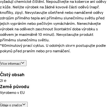
vyžadují chemické čištění. Nepoužívejte na koberce ani oděvy
z kůže. Nelijte výrobek na žádné kovové části oděvů (např.
knoflíky, zipy). Nevystavujte ošetřené nebo namáčené oděvy
zdrojům přímého tepla ani přímému slunečnímu světlu před
jejich vypráním nebo pečlivým vymácháním. Nenechávejte
výrobek na oděvech zaschnout (kontaktní doba výrobku s
oděvem je maximálně 10 minut). Nevystavujte produkt
přímému slunečnímu světlu.
*60minutový prací cyklus. U odolných skvrn postupujte podle
pokynů před praním nebo pro namáčení.
Více informací
Čistý obsah
2l ℮
Země původu
Vyrobeno v EU
Údaje o značce