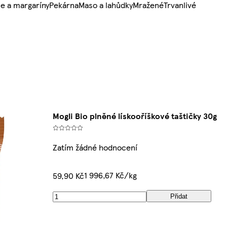
e a margaríny
Pekárna
Maso a lahůdky
Mražené
Trvanlivé
Mogli Bio plněné lískooříškové taštičky 30g
Zatím žádné hodnocení
1 996,67 Kč/kg
59,90 Kč
Přidat