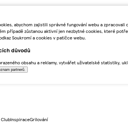
kies, abychom zajistili správné fungování webu a zpracovali 
ém případě zůstanou aktivní jen nezbytné cookies, které pot
odkaz Soukromí a cookies v patičce webu.
ících důvodů
azeného obsahu a reklamy, vytvářet uživatelské statistiky, uk
znam partnerů.
 Club
Inspirace
Grilování