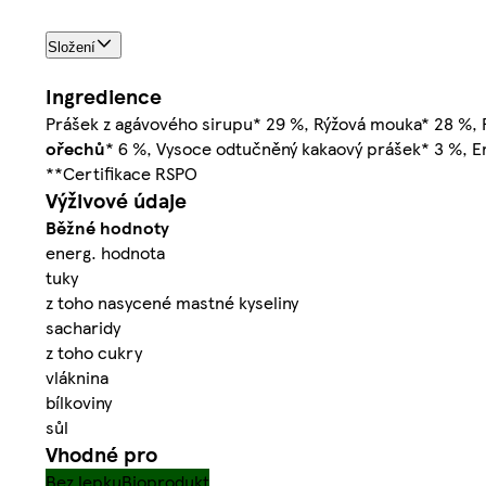
Složení
Ingredience
Prášek z agávového sirupu* 29 %, Rýžová mouka* 28 %,
ořechů
* 6 %, Vysoce odtučněný kakaový prášek* 3 %, Emu
**Certifikace RSPO
Výživové údaje
Běžné hodnoty
energ. hodnota
tuky
z toho nasycené mastné kyseliny
sacharidy
z toho cukry
vláknina
bílkoviny
sůl
Vhodné pro
Bez lepku
Bioprodukt