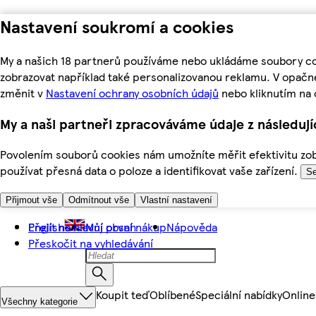
Nastavení soukromí a cookies
My a našich 18 partnerů používáme nebo ukládáme soubory coo
zobrazovat například také personalizovanou reklamu. V opačn
změnit v
Nastavení ochrany osobních údajů
nebo kliknutím na 
My a naši partneři zpracováváme údaje z následuj
Povolením souborů cookies nám umožníte měřit efektivitu zobr
používat přesná data o poloze a identifikovat vaše zařízení.
Se
Přijmout vše
Odmítnout vše
Vlastní nastavení
Přejít na hlavní obsah
English
Můj první nákup
Nápověda
Přeskočit na vyhledávání
Koupit teď
Oblíbené
Speciální nabídky
Online
Všechny kategorie