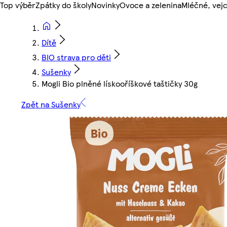
Top výběr
Zpátky do školy
Novinky
Ovoce a zelenina
Mléčné, vejc
Dítě
BIO strava pro děti
Sušenky
Mogli Bio plněné lískooříškové taštičky 30g
Zpět na Sušenky