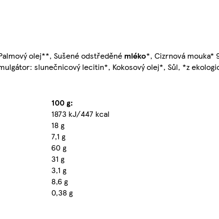
 Palmový olej**, Sušené odstředěné
mléko
*, Cizrnová mouka* 9
lgátor: slunečnicový lecitin*, Kokosový olej*, Sůl, *z ekolog
100 g:
1873 kJ/447 kcal
18 g
7,1 g
60 g
31 g
3,1 g
8,6 g
0,38 g