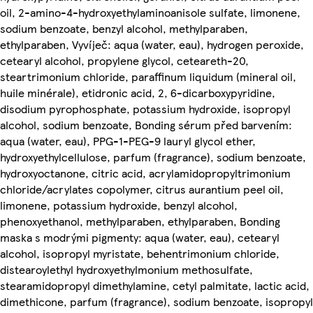
oil, 2-amino-4-hydroxyethylaminoanisole sulfate, limonene,
sodium benzoate, benzyl alcohol, methylparaben,
ethylparaben, Vyvíječ: aqua (water, eau), hydrogen peroxide,
cetearyl alcohol, propylene glycol, ceteareth-20,
steartrimonium chloride, paraffinum liquidum (mineral oil,
huile minérale), etidronic acid, 2, 6-dicarboxypyridine,
disodium pyrophosphate, potassium hydroxide, isopropyl
alcohol, sodium benzoate, Bonding sérum před barvením:
aqua (water, eau), PPG-1-PEG-9 lauryl glycol ether,
hydroxyethylcellulose, parfum (fragrance), sodium benzoate,
hydroxyoctanone, citric acid, acrylamidopropyltrimonium
chloride/acrylates copolymer, citrus aurantium peel oil,
limonene, potassium hydroxide, benzyl alcohol,
phenoxyethanol, methylparaben, ethylparaben, Bonding
maska s modrými pigmenty: aqua (water, eau), cetearyl
alcohol, isopropyl myristate, behentrimonium chloride,
distearoylethyl hydroxyethylmonium methosulfate,
stearamidopropyl dimethylamine, cetyl palmitate, lactic acid,
dimethicone, parfum (fragrance), sodium benzoate, isopropyl