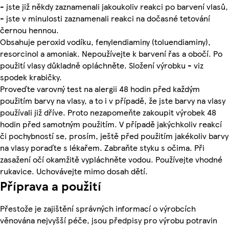
- jste již někdy zaznamenali jakoukoliv reakci po barvení vlasů,
- jste v minulosti zaznamenali reakci na dočasné tetování
černou hennou.
Obsahuje peroxid vodíku, fenylendiaminy (toluendiaminy),
resorcinol a amoniak. Nepoužívejte k barvení řas a obočí. Po
použití vlasy důkladně opláchněte. Složení výrobku - viz
spodek krabičky.
Proveďte varovný test na alergii 48 hodin před každým
použitím barvy na vlasy, a to i v případě, že jste barvy na vlasy
používali již dříve. Proto nezapomeňte zakoupit výrobek 48
hodin před samotným použitím. V případě jakýchkoliv reakcí
či pochybností se, prosím, ještě před použitím jakékoliv barvy
na vlasy poraďte s lékařem. Zabraňte styku s očima. Při
zasažení očí okamžitě vypláchněte vodou. Používejte vhodné
rukavice. Uchovávejte mimo dosah dětí.
Příprava a použití
Přestože je zajištění správných informací o výrobcích
věnována nejvyšší péče, jsou předpisy pro výrobu potravin