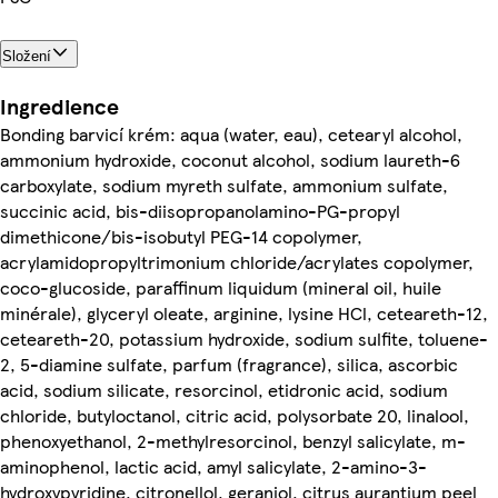
Složení
Ingredience
Bonding barvicí krém: aqua (water, eau), cetearyl alcohol,
ammonium hydroxide, coconut alcohol, sodium laureth-6
carboxylate, sodium myreth sulfate, ammonium sulfate,
succinic acid, bis-diisopropanolamino-PG-propyl
dimethicone/bis-isobutyl PEG-14 copolymer,
acrylamidopropyltrimonium chloride/acrylates copolymer,
coco-glucoside, paraffinum liquidum (mineral oil, huile
minérale), glyceryl oleate, arginine, lysine HCl, ceteareth-12,
ceteareth-20, potassium hydroxide, sodium sulfite, toluene-
2, 5-diamine sulfate, parfum (fragrance), silica, ascorbic
acid, sodium silicate, resorcinol, etidronic acid, sodium
chloride, butyloctanol, citric acid, polysorbate 20, linalool,
phenoxyethanol, 2-methylresorcinol, benzyl salicylate, m-
aminophenol, lactic acid, amyl salicylate, 2-amino-3-
hydroxypyridine, citronellol, geraniol, citrus aurantium peel