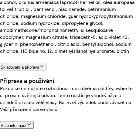
alcohol, prunus armeniaca (apricot) kernel oil, olea europaea
(olive) fruit oil, panthenol, niacinamide, cetrimonium
chloride, magnesium chloride, guar hydroxypropyltrimonium
chloride, sodium hydroxide, dipropylene glycol,
amodimethicone/morpholinomethyl silsesquioxane
copolymer, magnesium citrate, trideceth-5, acid violet 43,
glycerin, phenoxyethanol, citric acid, benzyl alcohol, sodium
chloride, HC blue no. 12, dimethylsilanol hyaluronate, biotin
Skladování a příprava
Příprava a používání
Pokud se nemůžete rozhodnout mezi dvěma odstíny, vyberte
si prosím světlejší odstín. Tento odstín je vhodný až pro
středně prošedivělé vlasy. Barevný výsledek bude záviset na
Vaší přirozené barvě vlasů.
Více informací