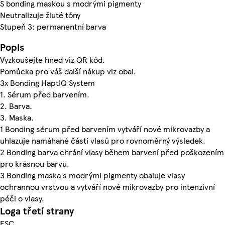
S bonding maskou s modrými pigmenty
Neutralizuje žluté tóny
Stupeň 3: permanentní barva
Popis
Vyzkoušejte hned viz QR kód.
Pomůcka pro váš další nákup viz obal.
3x Bonding HaptIQ System
1. Sérum před barvením.
2. Barva.
3. Maska.
1 Bonding sérum před barvením vytváří nové mikrovazby a
uhlazuje namáhané části vlasů pro rovnoměrný výsledek.
2 Bonding barva chrání vlasy během barvení před poškozením
pro krásnou barvu.
3 Bonding maska s modrými pigmenty obaluje vlasy
ochrannou vrstvou a vytváří nové mikrovazby pro intenzivní
péči o vlasy.
Loga třetí strany
FSC