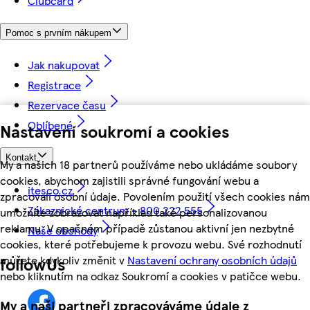
Clubcard
Pomoc s prvním nákupem
Jak nakupovat
Registrace
Rezervace času
Oblíbené
Nastavení soukromí a cookies
Kontakt
My a našich 18 partnerů používáme nebo ukládáme soubory
cookies, abychom zajistili správné fungování webu a
itesco.cz
zpracovali osobní údaje. Povolením použití všech cookies nám
Zákaznické centrum - 800 222 555
umožníte zobrazovat například také personalizovanou
reklamu. V opačném případě zůstanou aktivní jen nezbytné
Naše obchody
cookies, které potřebujeme k provozu webu. Své rozhodnutí
můžete kdykoliv změnit v
Nastavení ochrany osobních údajů
followUs
nebo kliknutím na odkaz Soukromí a cookies v patičce webu.
My a naši partneři zpracováváme údaje z