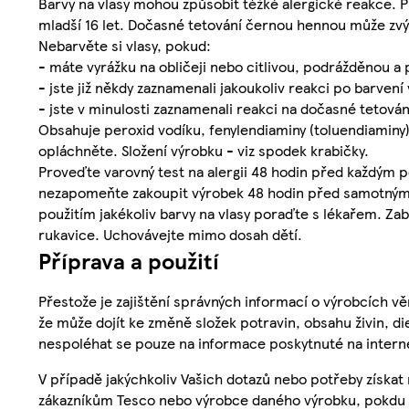
Barvy na vlasy mohou způsobit těžké alergické reakce. Př
mladší 16 let. Dočasné tetování černou hennou může zvýši
Nebarvěte si vlasy, pokud:
- máte vyrážku na obličeji nebo citlivou, podrážděnou a
- jste již někdy zaznamenali jakoukoliv reakci po barvení 
- jste v minulosti zaznamenali reakci na dočasné tetová
Obsahuje peroxid vodíku, fenylendiaminy (toluendiaminy),
opláchněte. Složení výrobku - viz spodek krabičky.
Proveďte varovný test na alergii 48 hodin před každým použ
nezapomeňte zakoupit výrobek 48 hodin před samotným po
použitím jakékoliv barvy na vlasy poraďte s lékařem. Za
rukavice. Uchovávejte mimo dosah dětí.
Příprava a použití
Přestože je zajištění správných informací o výrobcích vě
že může dojít ke změně složek potravin, obsahu živin, di
nespoléhat se pouze na informace poskytnuté na intern
V případě jakýchkoliv Vašich dotazů nebo potřeby získat
zákazníkům Tesco nebo výrobce daného výrobku, pokdu 