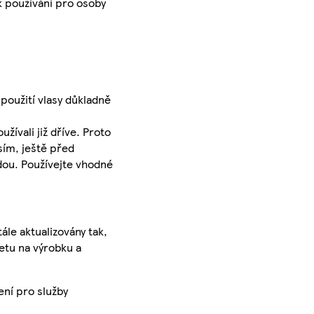
k používání pro osoby
použití vlasy důkladně
žívali již dříve. Proto
sím, ještě před
odou. Používejte vhodné
ále aktualizovány tak,
ketu na výrobku a
ení pro služby