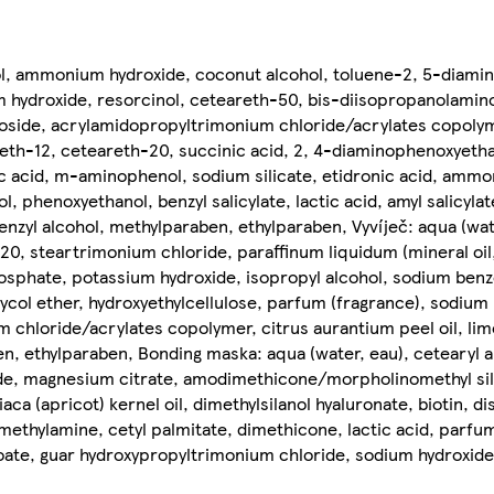
hol, ammonium hydroxide, coconut alcohol, toluene-2, 5-diamin
um hydroxide, resorcinol, ceteareth-50, bis-diisopropanolami
side, acrylamidopropyltrimonium chloride/acrylates copolyme
areth-12, ceteareth-20, succinic acid, 2, 4-diaminophenoxyeth
rbic acid, m-aminophenol, sodium silicate, etidronic acid, amm
l, phenoxyethanol, benzyl salicylate, lactic acid, amyl salicylate
enzyl alcohol, methylparaben, ethylparaben, Vyvíječ: aqua (wat
20, steartrimonium chloride, paraffinum liquidum (mineral oil,
hosphate, potassium hydroxide, isopropyl alcohol, sodium ben
ycol ether, hydroxyethylcellulose, parfum (fragrance), sodium
m chloride/acrylates copolymer, citrus aurantium peel oil, l
n, ethylparaben, Bonding maska: aqua (water, eau), cetearyl a
de, magnesium citrate, amodimethicone/morpholinomethyl si
ca (apricot) kernel oil, dimethylsilanol hyaluronate, biotin, di
thylamine, cetyl palmitate, dimethicone, lactic acid, parfum
ate, guar hydroxypropyltrimonium chloride, sodium hydroxide