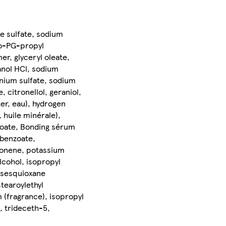
e sulfate, sodium
no-PG-propyl
r, glyceryl oleate,
anol HCl, sodium
onium sulfate, sodium
, citronellol, geraniol,
er, eau), hydrogen
 huile minérale),
zoate, Bonding sérum
 benzoate,
imonene, potassium
lcohol, isopropyl
lsesquioxane
stearoylethyl
 (fragrance), isopropyl
, trideceth-5,