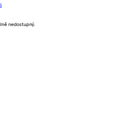
6
lně nedostupný.