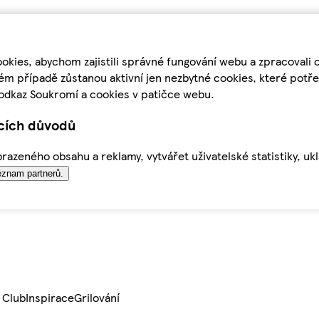
kies, abychom zajistili správné fungování webu a zpracovali 
ém případě zůstanou aktivní jen nezbytné cookies, které pot
odkaz Soukromí a cookies v patičce webu.
ících důvodů
azeného obsahu a reklamy, vytvářet uživatelské statistiky, uk
znam partnerů.
 Club
Inspirace
Grilování