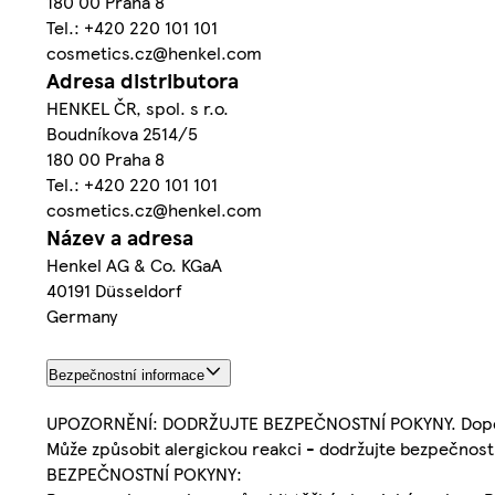
180 00 Praha 8
Tel.: +420 220 101 101
cosmetics.cz@henkel.com
Adresa distributora
HENKEL ČR, spol. s r.o.
Boudníkova 2514/5
180 00 Praha 8
Tel.: +420 220 101 101
cosmetics.cz@henkel.com
Název a adresa
Henkel AG & Co. KGaA
40191 Düsseldorf
Germany
Bezpečnostní informace
UPOZORNĚNÍ: DODRŽUJTE BEZPEČNOSTNÍ POKYNY. Doporuču
Může způsobit alergickou reakci - dodržujte bezpečnost
BEZPEČNOSTNÍ POKYNY: