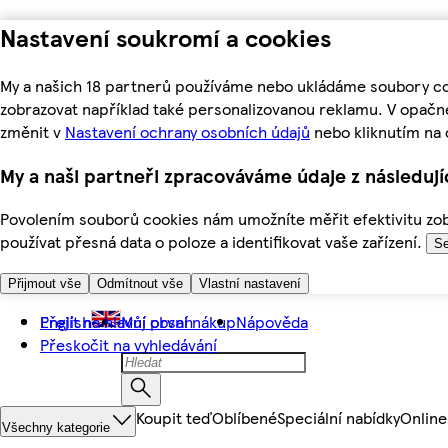
Nastavení soukromí a cookies
My a našich 18 partnerů používáme nebo ukládáme soubory coo
zobrazovat například také personalizovanou reklamu. V opačn
změnit v
Nastavení ochrany osobních údajů
nebo kliknutím na 
My a naši partneři zpracováváme údaje z následuj
Povolením souborů cookies nám umožníte měřit efektivitu zobr
používat přesná data o poloze a identifikovat vaše zařízení.
Se
Přijmout vše
Odmítnout vše
Vlastní nastavení
Přejít na hlavní obsah
English
Můj první nákup
Nápověda
Přeskočit na vyhledávání
Koupit teď
Oblíbené
Speciální nabídky
Online
Všechny kategorie