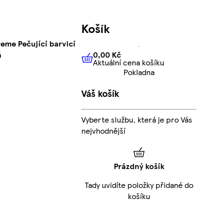
Košík
me Pečující barvicí
0,00 Kč
á
Aktuální cena košíku
0,00 Kč
Aktuální cena košíku
Pokladna
Váš košík
Vyberte službu, která je pro Vás
nejvhodnější
Prázdný košík
Tady uvidíte položky přidané do
košíku