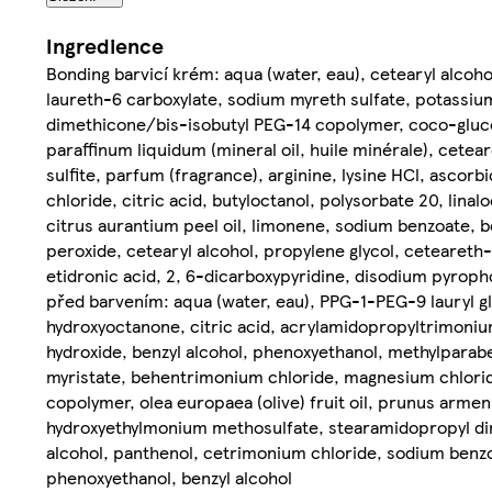
Ingredience
Bonding barvicí krém: aqua (water, eau), cetearyl alco
laureth-6 carboxylate, sodium myreth sulfate, potassi
dimethicone/bis-isobutyl PEG-14 copolymer, coco-gluco
paraffinum liquidum (mineral oil, huile minérale), cete
sulfite, parfum (fragrance), arginine, lysine HCl, asco
chloride, citric acid, butyloctanol, polysorbate 20, linaloo
citrus aurantium peel oil, limonene, sodium benzoate, b
peroxide, cetearyl alcohol, propylene glycol, ceteareth-
etidronic acid, 2, 6-dicarboxypyridine, disodium pyrop
před barvením: aqua (water, eau), PPG-1-PEG-9 lauryl gl
hydroxyoctanone, citric acid, acrylamidopropyltrimoniu
hydroxide, benzyl alcohol, phenoxyethanol, methylparabe
myristate, behentrimonium chloride, magnesium chlori
copolymer, olea europaea (olive) fruit oil, prunus armenia
hydroxyethylmonium methosulfate, stearamidopropyl dime
alcohol, panthenol, cetrimonium chloride, sodium benzo
phenoxyethanol, benzyl alcohol