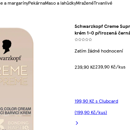
e a margaríny
Pekárna
Maso a lahůdky
Mražené
Trvanlivé
Schwarzkopf Creme Supre
krém 1-0 přirozená čern
Zatím žádné hodnocení
239,90 Kč/kus
239,90 Kč
199,90 Kč s Clubcard
(199,90 Kč/kus)