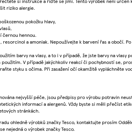
ečtěte si instrukce a řiďte se jimi. Tento výrobek není určen 
t riziko alergie.
 poškozenou pokožku hlavy,
vlasů,
ní černou hennou.
 resorcinol a amoniak. Nepoužívejte k barvení řas a obočí. Po 
itím barvy na vlasy, a to i v případě, že jste barvy na vlasy pou
užitím. V případě jakýchkoliv reakcí či pochybností se, pro
braňte styku s očima. Při zasažení očí okamžitě vypláchněte v
nována nejvyšší péče, jsou předpisy pro výrobu potravin neust
etetických informací a alergenů. Vždy byste si měli přečíst eti
etových stránkách.
 radu ohledně výrobků značky Tesco, kontaktujte prosím Odděl
se nejedná o výrobek značky Tesco.