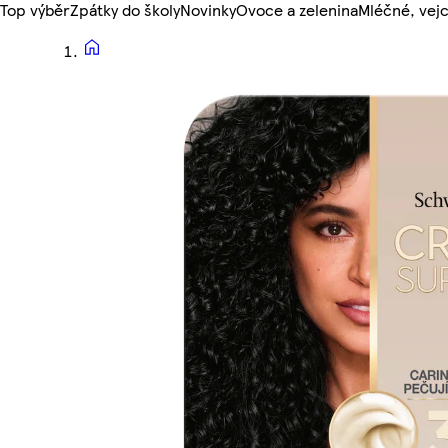
Top výběr
Zpátky do školy
Novinky
Ovoce a zelenina
Mléčné, vejc