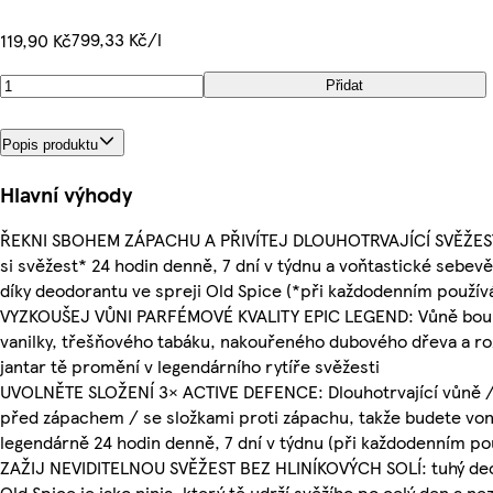
799,33 Kč/l
119,90 Kč
Přidat
Popis produktu
Hlavní výhody
ŘEKNI SBOHEM ZÁPACHU A PŘIVÍTEJ DLOUHOTRVAJÍCÍ SVĚŽEST
si svěžest* 24 hodin denně, 7 dní v týdnu a voňtastické sebev
díky deodorantu ve spreji Old Spice (*při každodenním používá
VYZKOUŠEJ VŮNI PARFÉMOVÉ KVALITY EPIC LEGEND: Vůně bo
vanilky, třešňového tabáku, nakouřeného dubového dřeva a ro
jantar tě promění v legendárního rytíře svěžesti
UVOLNĚTE SLOŽENÍ 3× ACTIVE DEFENCE: Dlouhotrvající vůně 
před zápachem / se složkami proti zápachu, takže budete vo
legendárně 24 hodin denně, 7 dní v týdnu (při každodenním po
ZAŽIJ NEVIDITELNOU SVĚŽEST BEZ HLINÍKOVÝCH SOLÍ: tuhý de
Old Spice je jako ninja, který tě udrží svěžího po celý den a n