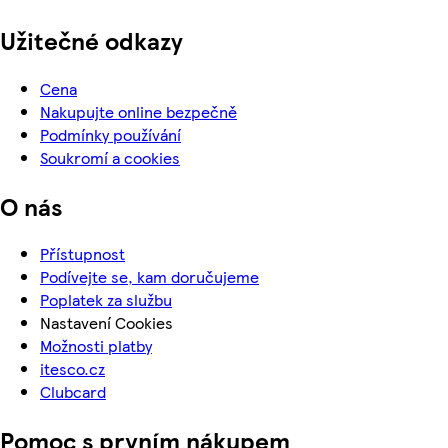
Užitečné odkazy
Cena
Nakupujte online bezpečně
Podmínky používání
Soukromí a cookies
O nás
Přístupnost
Podívejte se, kam doručujeme
Poplatek za službu
Nastavení Cookies
Možnosti platby
itesco.cz
Clubcard
Pomoc s prvním nákupem