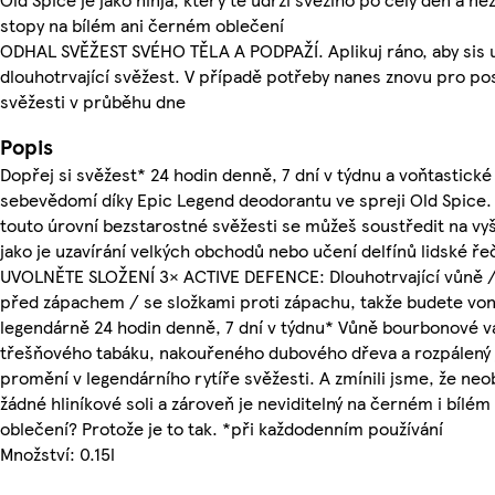
stopy na bílém ani černém oblečení
ODHAL SVĚŽEST SVÉHO TĚLA A PODPAŽÍ. Aplikuj ráno, aby sis 
dlouhotrvající svěžest. V případě potřeby nanes znovu pro pos
svěžesti v průběhu dne
Popis
Dopřej si svěžest* 24 hodin denně, 7 dní v týdnu a voňtastické
sebevědomí díky Epic Legend deodorantu ve spreji Old Spice.
touto úrovní bezstarostné svěžesti se můžeš soustředit na vyšš
jako je uzavírání velkých obchodů nebo učení delfínů lidské řeč
UVOLNĚTE SLOŽENÍ 3× ACTIVE DEFENCE: Dlouhotrvající vůně 
před zápachem / se složkami proti zápachu, takže budete vo
legendárně 24 hodin denně, 7 dní v týdnu* Vůně bourbonové va
třešňového tabáku, nakouřeného dubového dřeva a rozpálený 
promění v legendárního rytíře svěžesti. A zmínili jsme, že ne
žádné hliníkové soli a zároveň je neviditelný na černém i bílém
oblečení? Protože je to tak. *při každodenním používání
Množství: 0.15l