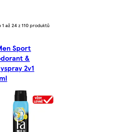
o
1 až 24
z
110
produktů
Men Sport
dorant &
yspray 2v1
ml