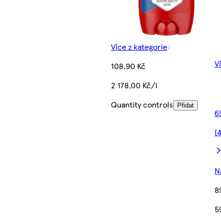
Více z kategorie
V
108,90 Kč
2 178,00 Kč/l
Quantity controls
Přidat
6
(
N
8
5