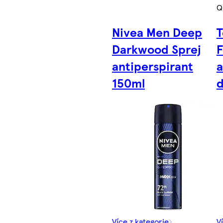
Q
Nivea Men Deep
T
Darkwood Sprej
F
antiperspirant
a
150ml
d
Více z kategorie
V