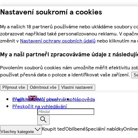
Nastavení soukromí a cookies
My a našich 18 partnerů používáme nebo ukládáme soubory coo
zobrazovat například také personalizovanou reklamu. V opačn
změnit v
Nastavení ochrany osobních údajů
nebo kliknutím na 
My a naši partneři zpracováváme údaje z následuj
Povolením souborů cookies nám umožníte měřit efektivitu zobr
používat přesná data o poloze a identifikovat vaše zařízení.
Se
Přijmout vše
Odmítnout vše
Vlastní nastavení
Přejít na hlavní obsah
English
Můj první nákup
Nápověda
Přeskočit na vyhledávání
Koupit teď
Oblíbené
Speciální nabídky
Online
Všechny kategorie