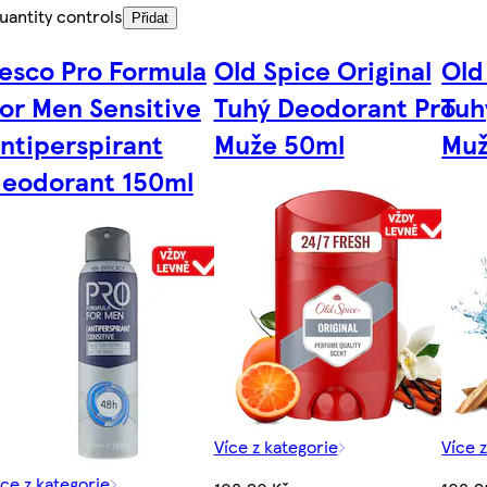
uantity controls
Přidat
esco Pro Formula
Old Spice Original
Old
or Men Sensitive
Tuhý Deodorant Pro
Tuh
ntiperspirant
Muže 50ml
Muž
eodorant 150ml
Více z kategorie
Více 
íce z kategorie