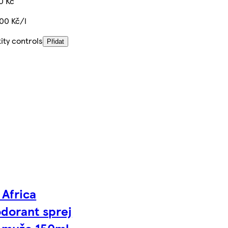
0 Kč
,00 Kč/l
ity controls
Přidat
 Africa
dorant sprej
 muže 150ml