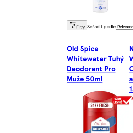
Seřadit podle
Filtry
Old Spice
N
Whitewater Tuhý
W
Deodorant Pro
O
Muže 50ml
a
1