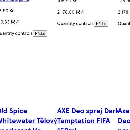
108,90 Kč
108,9
2,90 Kč
2 178,00 Kč/l
2 178
19,33 Kč/l
Quantity controls
Quant
Přidat
uantity controls
Přidat
ld Spice
AXE Deo sprej Dark
Axe
hitewater Tělový
Temptation FIFA
Deo
eodorant Ve
150ml
pro