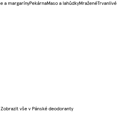
e a margaríny
Pekárna
Maso a lahůdky
Mražené
Trvanlivé
Zobrazit vše v Pánské deodoranty