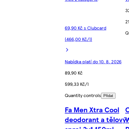
3
2
69,90 Kč s Clubcard
Q
(466,00 Kč/l)
Nabídka platí do 10. 8. 2026
89,90 Kč
599,33 Kč/l
Quantity controls
Přidat
Fa Μen Xtra Cool
O
deodorant a tělový
W
sprej 2v1 150ml
D