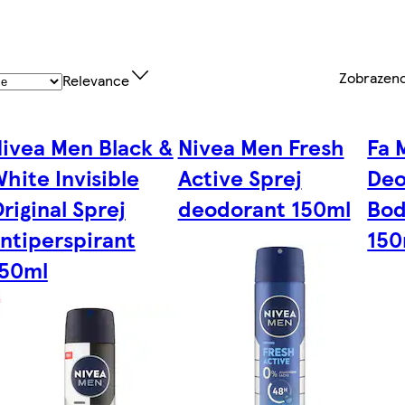
Zobrazen
Relevance
ivea Men Black &
Nivea Men Fresh
Fa 
hite Invisible
Active Sprej
Deo
riginal Sprej
deodorant 150ml
Bod
ntiperspirant
150
50ml