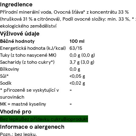
Ingredience
Přírodní minerální voda, Ovocná šťáva* z koncentrátu 33 %
(hrušková 31 % a citrónová), Podíl ovocné složky: min. 33 %, * 
ekologického zemědělství
Výživové údaje
Běžné hodnoty
100 ml
Energetická hodnota (kJ/kcal)
63/15
Tuky (z toho nasycené MK)
0,0 g (0,0 g)
Sacharidy (z toho cukry*)
3,7 g (3,0 g)
Bílkoviny
0,0 g
Sůl*
<0,05 g
Sodík
<0,02 g
* přirozeně se vyskytující v
-
surovinách
MK = mastné kyseliny
-
Vhodné pro
Bez lepku
Bez přídavku cukru
Bioprodukt
Informace o alergenech
Pozn.: bez lepku.