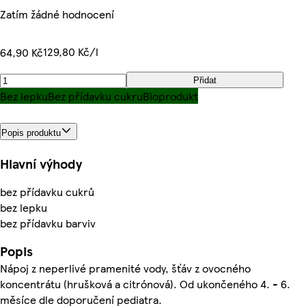
Zatím žádné hodnocení
129,80 Kč/l
64,90 Kč
Přidat
Bez lepku
Bez přídavku cukru
Bioprodukt
Popis produktu
Hlavní výhody
bez přídavku cukrů
bez lepku
bez přídavku barviv
Popis
Nápoj z neperlivé pramenité vody, šťáv z ovocného
koncentrátu (hrušková a citrónová). Od ukončeného 4. - 6.
měsíce dle doporučení pediatra.