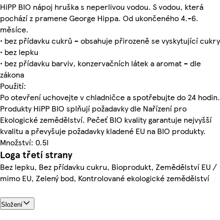
HiPP BIO nápoj hruška s neperlivou vodou. S vodou, která
pochází z pramene George Hippa. Od ukončeného 4.-6.
měsíce.
• bez přídavku cukrů – obsahuje přirozeně se vyskytující cukry
• bez lepku
• bez přídavku barviv, konzervačních látek a aromat – dle
zákona
Použití:
Po otevření uchovejte v chladničce a spotřebujte do 24 hodin.
Produkty HiPP BIO splňují požadavky dle Nařízení pro
Ekologické zemědělství. Pečeť BIO kvality garantuje nejvyšší
kvalitu a převyšuje požadavky kladené EU na BIO produkty.
Množství: 0.5l
Loga třetí strany
Bez lepku, Bez přídavku cukru, Bioprodukt, Zemědělství EU /
mimo EU, Zelený bod, Kontrolované ekologické zemědělství
Složení