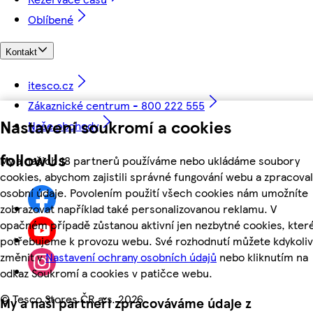
Oblíbené
Kontakt
itesco.cz
Zákaznické centrum - 800 222 555
Nastavení soukromí a cookies
Naše obchody
followUs
My a našich 18 partnerů používáme nebo ukládáme soubory
cookies, abychom zajistili správné fungování webu a zpracoval
osobní údaje. Povolením použití všech cookies nám umožníte
zobrazovat například také personalizovanou reklamu. V
opačném případě zůstanou aktivní jen nezbytné cookies, kter
potřebujeme k provozu webu. Své rozhodnutí můžete kdykoliv
změnit v
Nastavení ochrany osobních údajů
nebo kliknutím na
odkaz Soukromí a cookies v patičce webu.
©
Tesco Stores ČR a.s. 2026
My a naši partneři zpracováváme údaje z