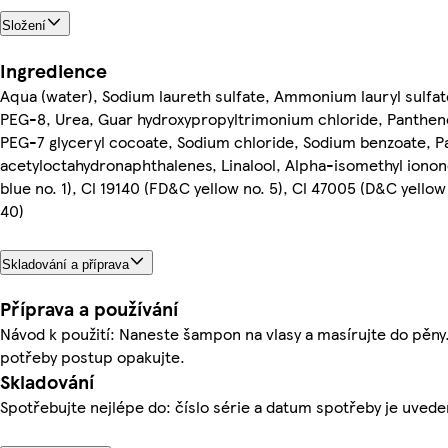
Složení
Ingredience
Aqua (water), Sodium laureth sulfate, Ammonium lauryl sulfa
PEG-8, Urea, Guar hydroxypropyltrimonium chloride, Panthen
PEG-7 glyceryl cocoate, Sodium chloride, Sodium benzoate, P
acetyloctahydronaphthalenes, Linalool, Alpha-isomethyl ionon
blue no. 1), Cl 19140 (FD&C yellow no. 5), Cl 47005 (D&C yellow
40)
Skladování a příprava
Příprava a používání
Návod k použití: Naneste šampon na vlasy a masírujte do pěny
potřeby postup opakujte.
Skladování
Spotřebujte nejlépe do: číslo série a datum spotřeby je uvede