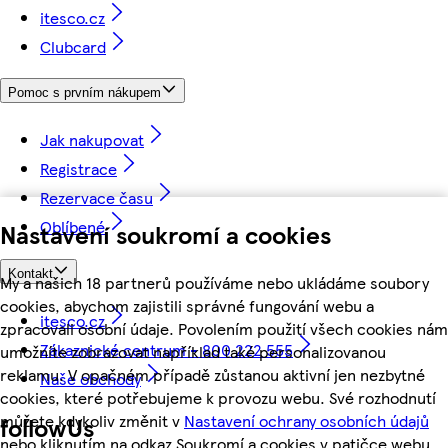
itesco.cz
Clubcard
Pomoc s prvním nákupem
Jak nakupovat
Registrace
Rezervace času
Oblíbené
Nastavení soukromí a cookies
Kontakt
My a našich 18 partnerů používáme nebo ukládáme soubory
cookies, abychom zajistili správné fungování webu a
itesco.cz
zpracovali osobní údaje. Povolením použití všech cookies nám
Zákaznické centrum - 800 222 555
umožníte zobrazovat například také personalizovanou
reklamu. V opačném případě zůstanou aktivní jen nezbytné
Naše obchody
cookies, které potřebujeme k provozu webu. Své rozhodnutí
můžete kdykoliv změnit v
Nastavení ochrany osobních údajů
followUs
nebo kliknutím na odkaz Soukromí a cookies v patičce webu.