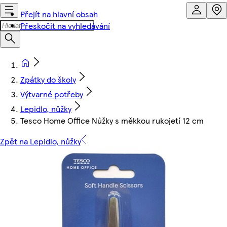
Přejít na hlavní obsah
Přeskočit na vyhledávání
Zpátky do školy
Výtvarné potřeby
Lepidlo, nůžky
Tesco Home Office Nůžky s měkkou rukojetí 12 cm
Zpět na Lepidlo, nůžky