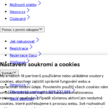
Možnosti platby
itesco.cz
Clubcard
Pomoc s prvním nákupem
Jak nakupovat
Registrace
Rezervace času
Oblíbené
Nastavení soukromí a cookies
Kontakt
My a našich 18 partnerů používáme nebo ukládáme soubory
cookies, abychom zajistili správné fungování webu a
itesco.cz
zpracovali osobní údaje. Povolením použití všech cookies nám
Zákaznické centrum - 800 222 555
umožníte zobrazovat například také personalizovanou
reklamu. V opačném případě zůstanou aktivní jen nezbytné
Naše obchody
cookies, které potřebujeme k provozu webu. Své rozhodnutí