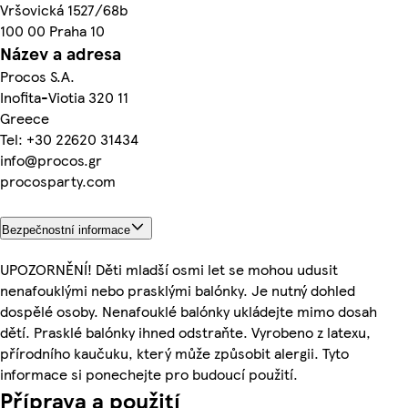
Vršovická 1527/68b
100 00 Praha 10
Název a adresa
Procos S.A.
Inofita-Viotia 320 11
Greece
Tel: +30 22620 31434
info@procos.gr
procosparty.com
Bezpečnostní informace
UPOZORNĚNÍ! Děti mladší osmi let se mohou udusit
nenafouklými nebo prasklými balónky. Je nutný dohled
dospělé osoby. Nenafouklé balónky ukládejte mimo dosah
dětí. Prasklé balónky ihned odstraňte. Vyrobeno z latexu,
přírodního kaučuku, který může způsobit alergii. Tyto
informace si ponechejte pro budoucí použití.
Příprava a použití