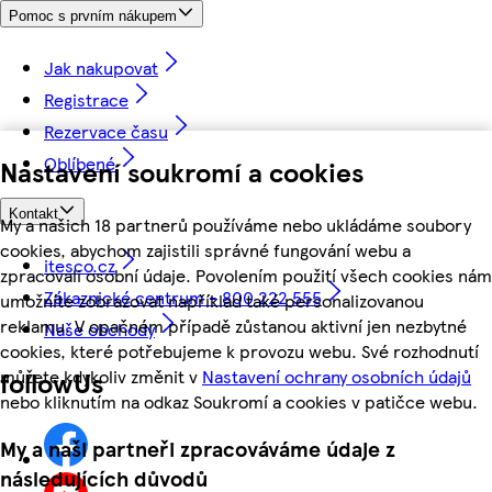
Pomoc s prvním nákupem
Jak nakupovat
Registrace
Rezervace času
Oblíbené
Nastavení soukromí a cookies
Kontakt
My a našich 18 partnerů používáme nebo ukládáme soubory
cookies, abychom zajistili správné fungování webu a
itesco.cz
zpracovali osobní údaje. Povolením použití všech cookies nám
Zákaznické centrum - 800 222 555
umožníte zobrazovat například také personalizovanou
reklamu. V opačném případě zůstanou aktivní jen nezbytné
Naše obchody
cookies, které potřebujeme k provozu webu. Své rozhodnutí
můžete kdykoliv změnit v
Nastavení ochrany osobních údajů
followUs
nebo kliknutím na odkaz Soukromí a cookies v patičce webu.
My a naši partneři zpracováváme údaje z
následujících důvodů