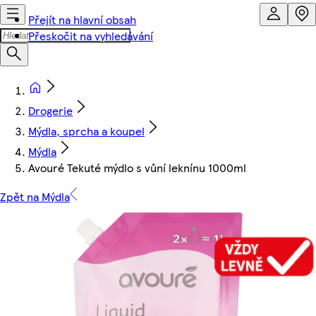
Přejít na hlavní obsah
Přeskočit na vyhledávání
Drogerie
Mýdla, sprcha a koupel
Mýdla
Avouré Tekuté mýdlo s vůní leknínu 1000ml
Zpět na Mýdla