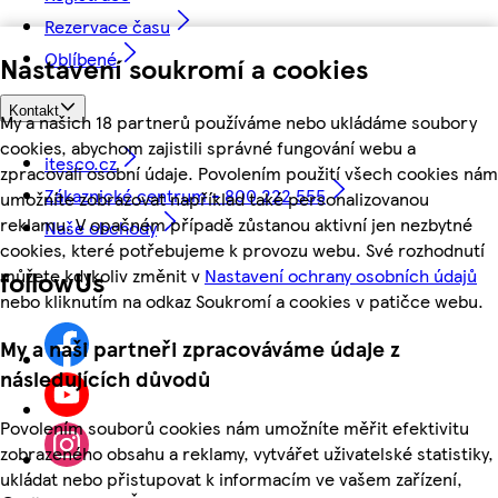
Rezervace času
Oblíbené
Nastavení soukromí a cookies
Kontakt
My a našich 18 partnerů používáme nebo ukládáme soubory
cookies, abychom zajistili správné fungování webu a
itesco.cz
zpracovali osobní údaje. Povolením použití všech cookies nám
Zákaznické centrum - 800 222 555
umožníte zobrazovat například také personalizovanou
reklamu. V opačném případě zůstanou aktivní jen nezbytné
Naše obchody
cookies, které potřebujeme k provozu webu. Své rozhodnutí
můžete kdykoliv změnit v
Nastavení ochrany osobních údajů
followUs
nebo kliknutím na odkaz Soukromí a cookies v patičce webu.
My a naši partneři zpracováváme údaje z
následujících důvodů
Povolením souborů cookies nám umožníte měřit efektivitu
zobrazeného obsahu a reklamy, vytvářet uživatelské statistiky,
ukládat nebo přistupovat k informacím ve vašem zařízení,