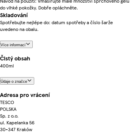
Návod na použití: Vmasírujte malé množství sprchového gelu
do vlhké pokožky. Dobře opláchněte.
Skladování
Spotřebujte nejlépe do: datum spotřeby a číslo šarže
uvedeno na obalu.
Více informací
Čistý obsah
400ml
Údaje o značce
Adresa pro vrácení
TESCO
POLSKA
Sp. z o.o.
ul. Kapelanka 56
30-347 Kraków