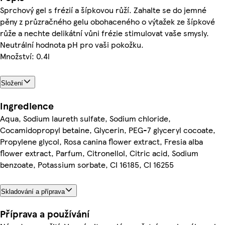
Sprchový gel s frézií a šípkovou růží. Zahalte se do jemné
pěny z průzračného gelu obohaceného o výtažek ze šípkové
růže a nechte delikátní vůni frézie stimulovat vaše smysly.
Neutrální hodnota pH pro vaši pokožku.
Množství: 0.4l
Složení
Ingredience
Aqua, Sodium laureth sulfate, Sodium chloride,
Cocamidopropyl betaine, Glycerin, PEG-7 glyceryl cocoate,
Propylene glycol, Rosa canina flower extract, Fresia alba
flower extract, Parfum, Citronellol, Citric acid, Sodium
benzoate, Potassium sorbate, CI 16185, CI 16255
Skladování a příprava
Příprava a používání