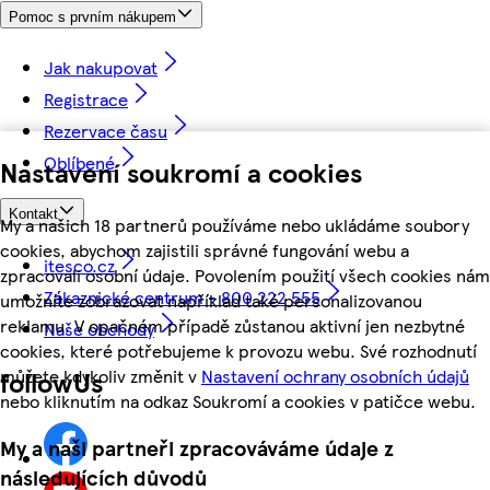
Pomoc s prvním nákupem
Jak nakupovat
Registrace
Rezervace času
Oblíbené
Nastavení soukromí a cookies
Kontakt
My a našich 18 partnerů používáme nebo ukládáme soubory
cookies, abychom zajistili správné fungování webu a
itesco.cz
zpracovali osobní údaje. Povolením použití všech cookies nám
Zákaznické centrum - 800 222 555
umožníte zobrazovat například také personalizovanou
reklamu. V opačném případě zůstanou aktivní jen nezbytné
Naše obchody
cookies, které potřebujeme k provozu webu. Své rozhodnutí
můžete kdykoliv změnit v
Nastavení ochrany osobních údajů
followUs
nebo kliknutím na odkaz Soukromí a cookies v patičce webu.
My a naši partneři zpracováváme údaje z
následujících důvodů