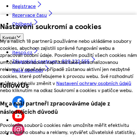
Registrace
Rezervace času
Oblíbené
Nastavení soukromí a cookies
Kontakt
My a našich 18 partnerů používáme nebo ukládáme soubory
cookies, abychom zajistili správné fungování webu a
itesco.cz
zpracovali osobní údaje. Povolením použití všech cookies nám
Zákaznické centrum - 800 222 555
umožníte zobrazovat například také personalizovanou
reklamu. V opačném případě zůstanou aktivní jen nezbytné
Naše obchody
cookies, které potřebujeme k provozu webu. Své rozhodnutí
můžete kdykoliv změnit v
Nastavení ochrany osobních údajů
followUs
nebo kliknutím na odkaz Soukromí a cookies v patičce webu.
My a naši partneři zpracováváme údaje z
následujících důvodů
Povolením souborů cookies nám umožníte měřit efektivitu
zobrazeného obsahu a reklamy, vytvářet uživatelské statistiky,