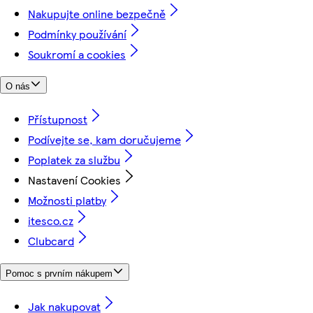
Nakupujte online bezpečně
Podmínky používání
Soukromí a cookies
O nás
Přístupnost
Podívejte se, kam doručujeme
Poplatek za službu
Nastavení Cookies
Možnosti platby
itesco.cz
Clubcard
Pomoc s prvním nákupem
Jak nakupovat