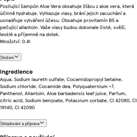
Posilující šampón Aloe Vera obsahuje šťávu z aloe vera, která
účinně hydratuje. Vyhlazuje vlasy, brání jejich zacuchání a
usnadňuje vytváření účesu. Obsahuje provitamín B5 a
pečující allantoin. Vaše vlasy budou dokonale čisté, svěží,
lesklé a příjemné na dotek.
Množství: 0.4l
Složení
Ingredience
Aqua, Sodium laureth sulfate, Cocamidopropyl betaine,
Sodium chloride, Cocamide dea, Polyquaternium -7,
Panthenol, Allantoin, Aloe barbadensis leaf juice, Parfum,
citric acid, Sodium benzoate, Potassium sorbate, CI 42080, CI
19140, CI 42090
Skladování a příprava