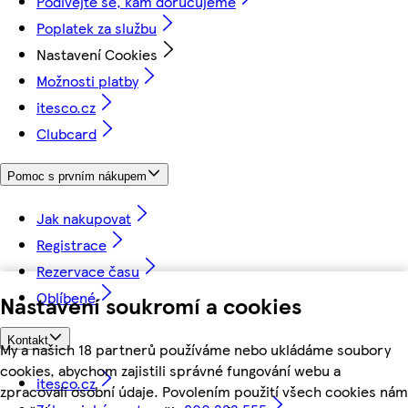
Podívejte se, kam doručujeme
Poplatek za službu
Nastavení Cookies
Možnosti platby
itesco.cz
Clubcard
Pomoc s prvním nákupem
Jak nakupovat
Registrace
Rezervace času
Oblíbené
Nastavení soukromí a cookies
Kontakt
My a našich 18 partnerů používáme nebo ukládáme soubory
cookies, abychom zajistili správné fungování webu a
itesco.cz
zpracovali osobní údaje. Povolením použití všech cookies nám