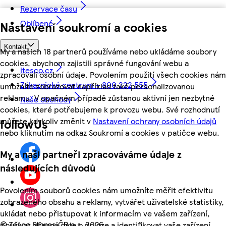
Rezervace času
Oblíbené
Nastavení soukromí a cookies
Kontakt
My a našich 18 partnerů používáme nebo ukládáme soubory
cookies, abychom zajistili správné fungování webu a
itesco.cz
zpracovali osobní údaje. Povolením použití všech cookies nám
Zákaznické centrum - 800 222 555
umožníte zobrazovat například také personalizovanou
reklamu. V opačném případě zůstanou aktivní jen nezbytné
Naše obchody
cookies, které potřebujeme k provozu webu. Své rozhodnutí
můžete kdykoliv změnit v
Nastavení ochrany osobních údajů
followUs
nebo kliknutím na odkaz Soukromí a cookies v patičce webu.
My a naši partneři zpracováváme údaje z
následujících důvodů
Povolením souborů cookies nám umožníte měřit efektivitu
zobrazeného obsahu a reklamy, vytvářet uživatelské statistiky,
ukládat nebo přistupovat k informacím ve vašem zařízení,
©
Tesco Stores ČR a.s. 2026
používat přesná data o poloze a identifikovat vaše zařízení.