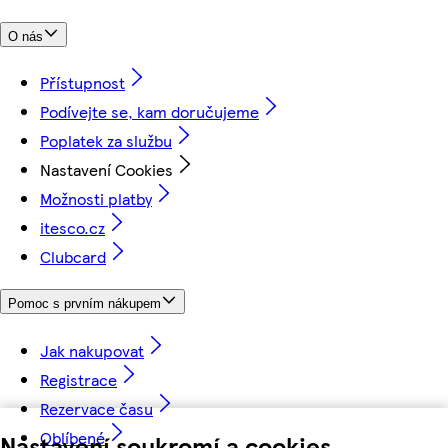
O nás
Přístupnost
Podívejte se, kam doručujeme
Poplatek za službu
Nastavení Cookies
Možnosti platby
itesco.cz
Clubcard
Pomoc s prvním nákupem
Jak nakupovat
Registrace
Rezervace času
Oblíbené
Nastavení soukromí a cookies