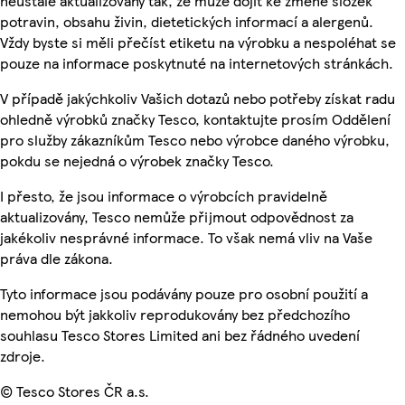
neustále aktualizovány tak, že může dojít ke změně složek
potravin, obsahu živin, dietetických informací a alergenů.
Vždy byste si měli přečíst etiketu na výrobku a nespoléhat se
pouze na informace poskytnuté na internetových stránkách.
V případě jakýchkoliv Vašich dotazů nebo potřeby získat radu
ohledně výrobků značky Tesco, kontaktujte prosím Oddělení
pro služby zákazníkům Tesco nebo výrobce daného výrobku,
pokdu se nejedná o výrobek značky Tesco.
I přesto, že jsou informace o výrobcích pravidelně
aktualizovány, Tesco nemůže přijmout odpovědnost za
jakékoliv nesprávné informace. To však nemá vliv na Vaše
práva dle zákona.
Tyto informace jsou podávány pouze pro osobní použití a
nemohou být jakkoliv reprodukovány bez předchozího
souhlasu Tesco Stores Limited ani bez řádného uvedení
zdroje.
© Tesco Stores ČR a.s.