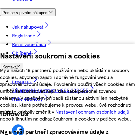
Pomoc s prvním nákupem
Jak nakupovat
Registrace
Rezervace času
Oblíbené
Nastavení soukromí a cookies
Kontakt
My a našich 18 partnerů používáme nebo ukládáme soubory
cookies, abychom zajistili správné fungování webu a
itesco.cz
zpracovali osobní údaje. Povolením použití všech cookies nám
Zákaznické centrum - 800 222 555
umožníte zobrazovat například také personalizovanou
reklamu. V opačném případě zůstanou aktivní jen nezbytné
Naše obchody
cookies, které potřebujeme k provozu webu. Své rozhodnutí
můžete kdykoliv změnit v
Nastavení ochrany osobních údajů
followUs
nebo kliknutím na odkaz Soukromí a cookies v patičce webu.
My a naši partneři zpracováváme údaje z