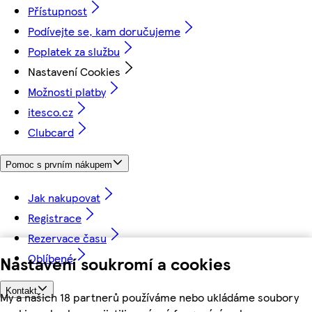
Přístupnost
Podívejte se, kam doručujeme
Poplatek za službu
Nastavení Cookies
Možnosti platby
itesco.cz
Clubcard
Pomoc s prvním nákupem
Jak nakupovat
Registrace
Rezervace času
Oblíbené
Nastavení soukromí a cookies
Kontakt
My a našich 18 partnerů používáme nebo ukládáme soubory