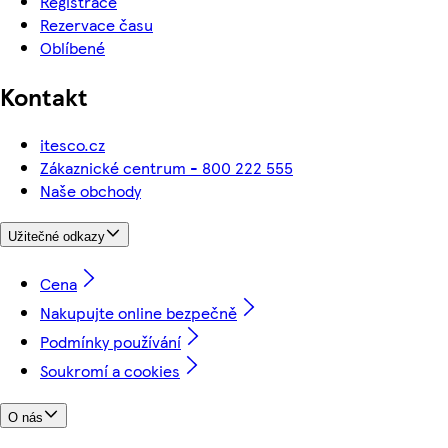
Registrace
Rezervace času
Oblíbené
Kontakt
itesco.cz
Zákaznické centrum - 800 222 555
Naše obchody
Užitečné odkazy
Cena
Nakupujte online bezpečně
Podmínky používání
Soukromí a cookies
O nás