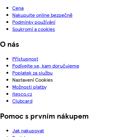
Cena
Nakupujte online bezpečně
Podmínky používání
Soukromí a cookies
O nás
Přístupnost
Podívejte se, kam doručujeme
Poplatek za službu
Nastavení Cookies
Možnosti platby
itesco.cz
Clubcard
Pomoc s prvním nákupem
Jak nakupovat