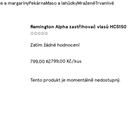
e a margaríny
Pekárna
Maso a lahůdky
Mražené
Trvanlivé
Remington Alpha zastřihovač vlasů HC5150
Zatím žádné hodnocení
799,00 Kč/kus
799,00 Kč
Tento produkt je momentálně nedostupný.