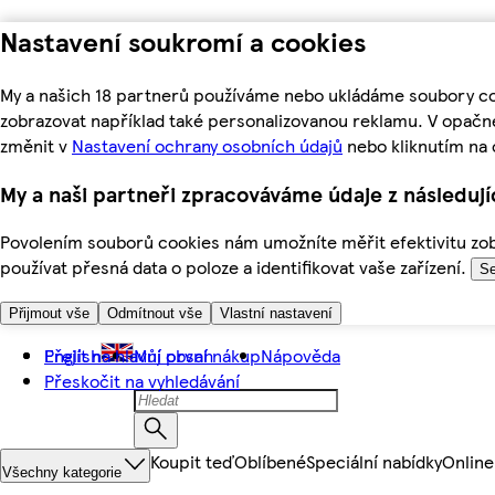
Nastavení soukromí a cookies
My a našich 18 partnerů používáme nebo ukládáme soubory coo
zobrazovat například také personalizovanou reklamu. V opačn
změnit v
Nastavení ochrany osobních údajů
nebo kliknutím na 
My a naši partneři zpracováváme údaje z následuj
Povolením souborů cookies nám umožníte měřit efektivitu zobr
používat přesná data o poloze a identifikovat vaše zařízení.
Se
Přijmout vše
Odmítnout vše
Vlastní nastavení
Přejít na hlavní obsah
English
Můj první nákup
Nápověda
Přeskočit na vyhledávání
Koupit teď
Oblíbené
Speciální nabídky
Online
Všechny kategorie