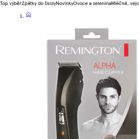
Top výběr
Zpátky do školy
Novinky
Ovoce a zelenina
Mléčné, vejc