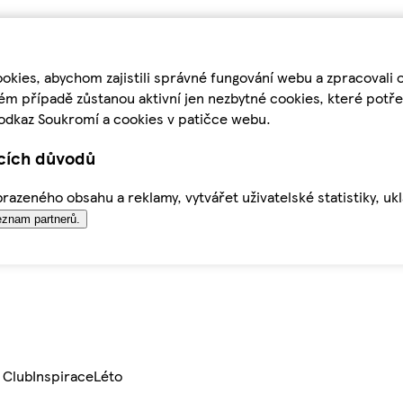
kies, abychom zajistili správné fungování webu a zpracovali 
ém případě zůstanou aktivní jen nezbytné cookies, které pot
odkaz Soukromí a cookies v patičce webu.
ících důvodů
azeného obsahu a reklamy, vytvářet uživatelské statistiky, uk
znam partnerů.
 Club
Inspirace
Léto