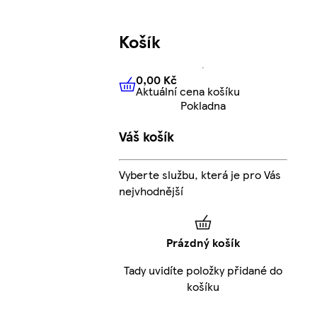
Košík
0,00 Kč
Aktuální cena košíku
0,00 Kč
Aktuální cena košíku
Pokladna
Váš košík
Vyberte službu, která je pro Vás
nejvhodnější
Prázdný košík
Tady uvidíte položky přidané do
košíku