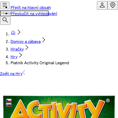
Přejít na hlavní obsah
Přeskočit na vyhledávání
Domov a zábava
Hračky
Hry
Piatnik Activity Original Legend
Zpět na Hry