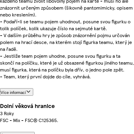
každého teamu zvolit libovolný pojem na kartě - musí ho ale
znázornit určeným způsobem (šikovně pantomimicky, opisem
nebo kreslením).
- Podaří-li se teamu pojem uhodnout, posune svou figurku o
tolik políček, kolik ukazuje číslo na sejmuté kartě.
- V dalším průběhu hry je způsob znázornění pojmu určován
polem na hrací desce, na kterém stojí figurka teamu, který je
na řadě.
- Jestliže team pojem uhodne, posune svou figurku a ta
skončí na políčku, které je už obsazené figurkou jiného teamu,
musí figurka, která na políčku byla dřív, o jedno pole zpět.
- Team, který první dojde do cíle, vyhrává.
Více informací
Dolní věková hranice
3 Roky
FSC - Mix - FSC® C125365.