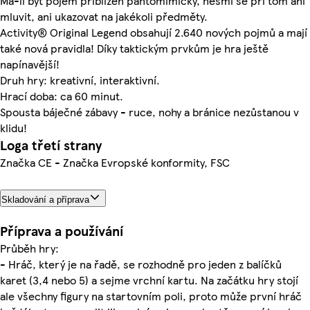
Má-li být pojem přiblížen pantomimicky, nesmí se při tom ani
mluvit, ani ukazovat na jakékoli předměty.
Activity® Original Legend obsahují 2.640 nových pojmů a mají
také nová pravidla! Díky taktickým prvkům je hra ještě
napínavější!
Druh hry: kreativní, interaktivní.
Hrací doba: ca 60 minut.
Spousta báječné zábavy - ruce, nohy a bránice nezůstanou v
klidu!
Loga třetí strany
Značka CE - Značka Evropské konformity, FSC
Skladování a příprava
Příprava a používání
Průběh hry:
- Hráč, který je na řadě, se rozhodně pro jeden z balíčků
karet (3,4 nebo 5) a sejme vrchní kartu. Na začátku hry stojí
ale všechny figury na startovním poli, proto může první hráč