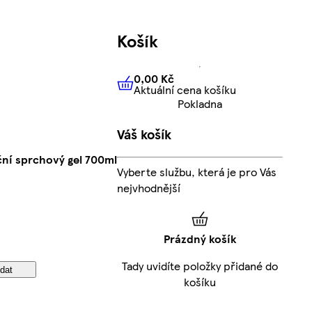
Košík
0,00 Kč
Aktuální cena košíku
0,00 Kč
Aktuální cena košíku
Pokladna
Váš košík
ční sprchový gel 700ml
Vyberte službu, která je pro Vás
nejvhodnější
Prázdný košík
Tady uvidíte položky přidané do
idat
košíku