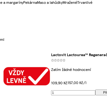
e a margaríny
Pekárna
Maso a lahůdky
Mražené
Trvanlivé
0ml
Lactovit Lactourea¹⁰ Regenera
Zatím žádné hodnocení
157,00 Kč/l
109,90 Kč
Př