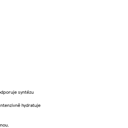
odporuje syntézu
Intenzivně hydratuje
čnou.