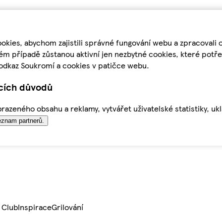
kies, abychom zajistili správné fungování webu a zpracovali 
ém případě zůstanou aktivní jen nezbytné cookies, které pot
odkaz Soukromí a cookies v patičce webu.
ících důvodů
azeného obsahu a reklamy, vytvářet uživatelské statistiky, uk
znam partnerů.
 Club
Inspirace
Grilování