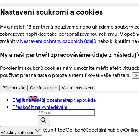
Nastavení soukromí a cookies
My a našich 18 partnerů používáme nebo ukládáme soubory coo
zobrazovat například také personalizovanou reklamu. V opačn
změnit v
Nastavení ochrany osobních údajů
nebo kliknutím na 
My a naši partneři zpracováváme údaje z následuj
Povolením souborů cookies nám umožníte měřit efektivitu zobr
používat přesná data o poloze a identifikovat vaše zařízení.
Se
Přijmout vše
Odmítnout vše
Vlastní nastavení
Přejít na hlavní obsah
English
Můj první nákup
Nápověda
Přeskočit na vyhledávání
Koupit teď
Oblíbené
Speciální nabídky
Online
Všechny kategorie