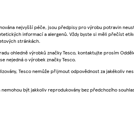
nována nejvyšší péče, jsou předpisy pro výrobu potravin neust
etetických informací a alergenů. Vždy byste si měli přečíst eti
etových stránkách.
 radu ohledně výrobků značky Tesco, kontaktujte prosím Odděl
se nejedná o výrobek značky Tesco.
ualizovány, Tesco nemůže přijmout odpovědnost za jakékoliv ne
a nemohou být jakkoliv reprodukovány bez předchozího souhla