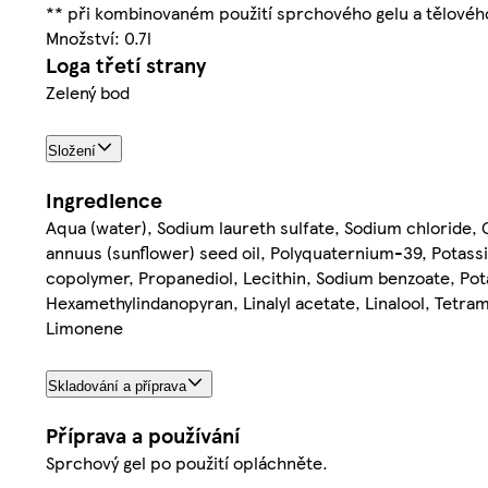
** při kombinovaném použití sprchového gelu a tělovéh
Množství: 0.7l
Loga třetí strany
Zelený bod
Složení
Ingredience
Aqua (water), Sodium laureth sulfate, Sodium chloride, 
annuus (sunflower) seed oil, Polyquaternium-39, Potassi
copolymer, Propanediol, Lecithin, Sodium benzoate, Pota
Hexamethylindanopyran, Linalyl acetate, Linalool, Tetra
Limonene
Skladování a příprava
Příprava a používání
Sprchový gel po použití opláchněte.