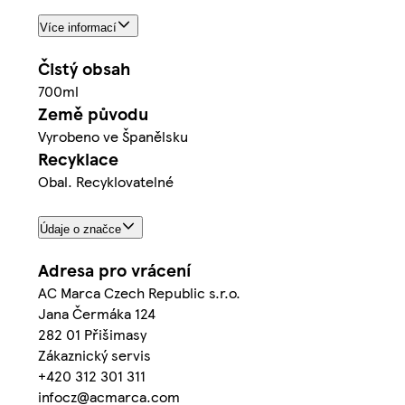
Více informací
Čistý obsah
700ml
Země původu
Vyrobeno ve Španělsku
Recyklace
Obal. Recyklovatelné
Údaje o značce
Adresa pro vrácení
AC Marca Czech Republic s.r.o.
Jana Čermáka 124
282 01 Přišimasy
Zákaznický servis
+420 312 301 311
infocz@acmarca.com