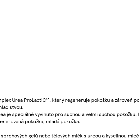
mplex Urea ProLactiC¹⁰, který regeneruje pokožku a zároveň p
mladistvou.
ea je speciálně vyvinuto pro suchou a velmi suchou pokožku. 
egenerovaná pokožka, mladá pokožka.
 sprchových gelů nebo tělových mlék s ureou a kyselinou mlé