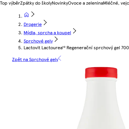
Top výběr
Zpátky do školy
Novinky
Ovoce a zelenina
Mléčné, vejc
Drogerie
Mýdla, sprcha a koupel
Sprchové gely
Lactovit Lactourea¹⁰ Regenerační sprchový gel 70
Zpět na Sprchové gely