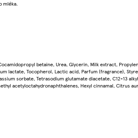
o mléka.
Cocamidopropyl betaine, Urea, Glycerin, Milk extract, Propylen
um lactate, Tocopherol, Lactic acid, Parfum (fragrance), Styre
ssium sorbate, Tetrasodium glutamate diacetate, C12-13 alkyl
methyl acetyloctahydronaphthalenes, Hexyl cinnamal, Citrus aur