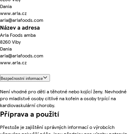
Dania
www.arla.cz
arla@arlafoods.com
Název a adresa
Arla Foods amba
8260 Viby
Dania
arla@arlafoods.com
www.arla.cz
Bezpečnostní informace
Není vhodné pro děti a těhotné nebo kojící ženy. Nevhodné
pro mladistvé osoby citlivé na kofein a osoby trpící na
kardiovaskulární choroby.
Příprava a použití
Přestože je zajištění správných informací o výrobcích
věnována nejvyšší péče, jsou předpisy pro výrobu potravin