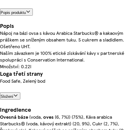
Popis produktu
Popis
Nápoj na bázi ovsa s kávou Arabica Starbucks® a kakaovým
práškem se sníženým obsahem tuku. S cukrem a sladidlem.
Ošetřeno UHT.
Naším závazkem je 100% etické získávání kávy v partnerské
spolupráci s Conservation International.
Množství: 0.22l
Loga třetí strany
Food Safe, Zelený bod
Složení
Ingredience
Ovesná
báze
(voda,
oves
(6, 7%)) (75%), Káva arabica
Starbucks® (voda, kávový extrakt) (20, 9%), Cukr (2, 7%),