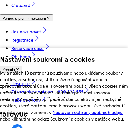
Clubcard
Pomoc s prvním nákupem
Jak nakupovat
Registrace
Rezervace času
Oblíbené
Nastavení soukromí a cookies
Kontakt
My a našich 18 partnerů používáme nebo ukládáme soubory
cookies, abychom zajistili správné fungování webu a
itesco.cz
zpracovali osobní údaje. Povolením použití všech cookies nám
Zákaznické centrum - 800 222 555
umožníte zobrazovat například také personalizovanou
reklamu. V opačném případě zůstanou aktivní jen nezbytné
Naše obchody
cookies, které potřebujeme k provozu webu. Své rozhodnutí
můžete kdykoliv změnit v
Nastavení ochrany osobních údajů
followUs
nebo kliknutím na odkaz Soukromí a cookies v patičce webu.