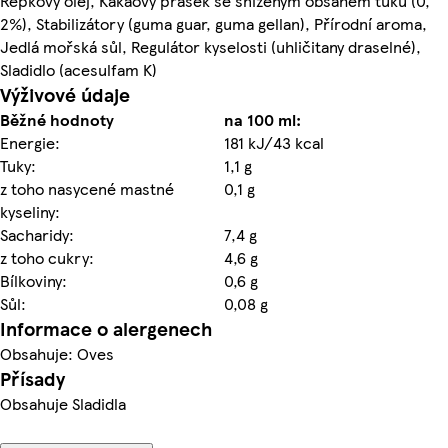
Řepkový olej, Kakaový prášek se sníženým obsahem tuku (0,
2%), Stabilizátory (guma guar, guma gellan), Přírodní aroma,
Jedlá mořská sůl, Regulátor kyselosti (uhličitany draselné),
Sladidlo (acesulfam K)
Výživové údaje
Běžné hodnoty
na 100 ml:
Energie:
181 kJ/43 kcal
Tuky:
1,1 g
z toho nasycené mastné
0,1 g
kyseliny:
Sacharidy:
7,4 g
z toho cukry:
4,6 g
Bílkoviny:
0,6 g
Sůl:
0,08 g
Informace o alergenech
Obsahuje: Oves
Přísady
Obsahuje Sladidla