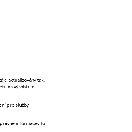
ále aktualizovány tak,
ketu na výrobku a
ení pro služby
správné informace. To