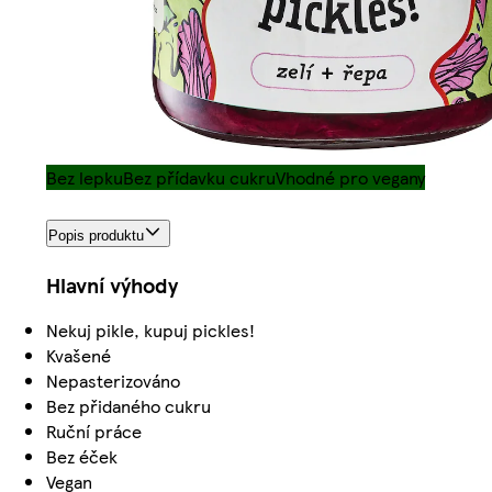
Bez lepku
Bez přídavku cukru
Vhodné pro vegany
Popis produktu
Hlavní výhody
Nekuj pikle, kupuj pickles!
Kvašené
Nepasterizováno
Bez přidaného cukru
Ruční práce
Bez éček
Vegan