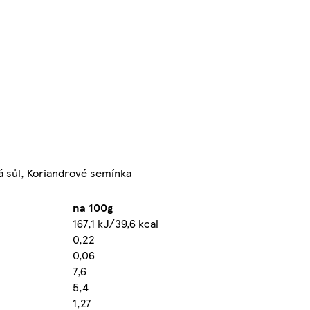
ká sůl, Koriandrové semínka
na 100g
167,1 kJ/39,6 kcal
0,22
0,06
7,6
5,4
1,27