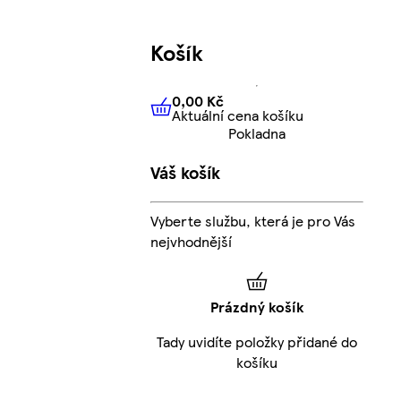
Košík
0,00 Kč
Aktuální cena košíku
0,00 Kč
Aktuální cena košíku
Pokladna
Váš košík
Vyberte službu, která je pro Vás
nejvhodnější
Prázdný košík
Tady uvidíte položky přidané do
košíku