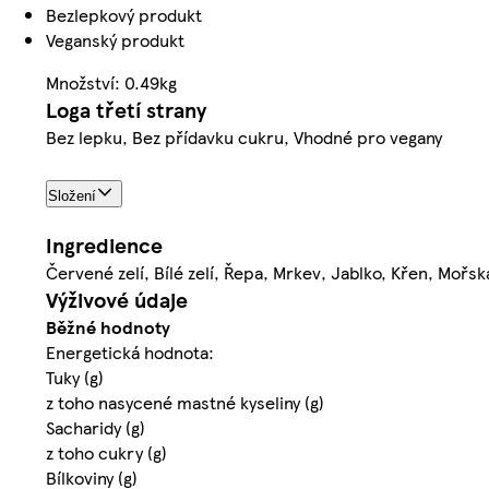
Bezlepkový produkt
Veganský produkt
Množství: 0.49kg
Loga třetí strany
Bez lepku, Bez přídavku cukru, Vhodné pro vegany
Složení
Ingredience
Červené zelí, Bílé zelí, Řepa, Mrkev, Jablko, Křen, Mořs
Výživové údaje
Běžné hodnoty
Energetická hodnota:
Tuky (g)
z toho nasycené mastné kyseliny (g)
Sacharidy (g)
z toho cukry (g)
Bílkoviny (g)