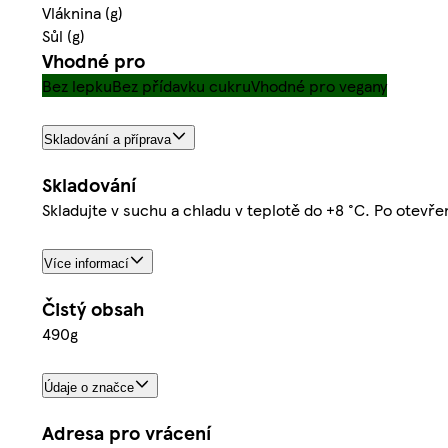
Vláknina (g)
Sůl (g)
Vhodné pro
Bez lepku
Bez přídavku cukru
Vhodné pro vegany
Skladování a příprava
Skladování
Skladujte v suchu a chladu v teplotě do +8 °C. Po otevře
Více informací
Čistý obsah
490g
Údaje o značce
Adresa pro vrácení