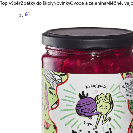
Top výběr
Zpátky do školy
Novinky
Ovoce a zelenina
Mléčné, vejc