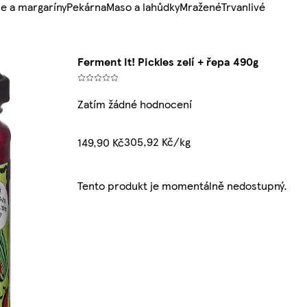
e a margaríny
Pekárna
Maso a lahůdky
Mražené
Trvanlivé
Ferment It! Pickles zelí + řepa 490g
Zatím žádné hodnocení
305,92 Kč/kg
149,90 Kč
Tento produkt je momentálně nedostupný.