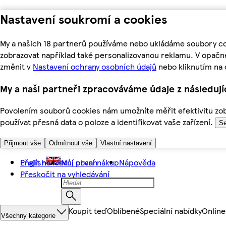
Nastavení soukromí a cookies
My a našich 18 partnerů používáme nebo ukládáme soubory coo
zobrazovat například také personalizovanou reklamu. V opačn
změnit v
Nastavení ochrany osobních údajů
nebo kliknutím na 
My a naši partneři zpracováváme údaje z následuj
Povolením souborů cookies nám umožníte měřit efektivitu zobr
používat přesná data o poloze a identifikovat vaše zařízení.
Se
Přijmout vše
Odmítnout vše
Vlastní nastavení
Přejít na hlavní obsah
English
Můj první nákup
Nápověda
Přeskočit na vyhledávání
Koupit teď
Oblíbené
Speciální nabídky
Online
Všechny kategorie