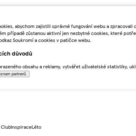
kies, abychom zajistili správné fungování webu a zpracovali 
ém případě zůstanou aktivní jen nezbytné cookies, které pot
odkaz Soukromí a cookies v patičce webu.
ících důvodů
azeného obsahu a reklamy, vytvářet uživatelské statistiky, uk
znam partnerů.
 Club
Inspirace
Léto