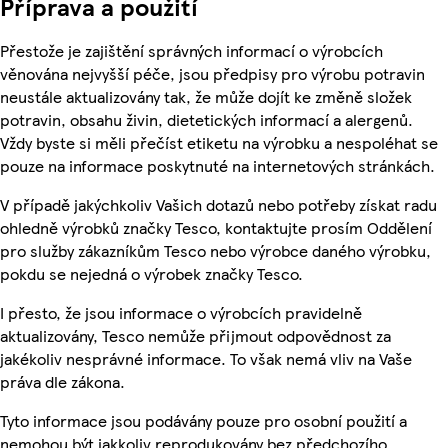
Příprava a použití
Přestože je zajištění správných informací o výrobcích
věnována nejvyšší péče, jsou předpisy pro výrobu potravin
neustále aktualizovány tak, že může dojít ke změně složek
potravin, obsahu živin, dietetických informací a alergenů.
Vždy byste si měli přečíst etiketu na výrobku a nespoléhat se
pouze na informace poskytnuté na internetových stránkách.
V případě jakýchkoliv Vašich dotazů nebo potřeby získat radu
ohledně výrobků značky Tesco, kontaktujte prosím Oddělení
pro služby zákazníkům Tesco nebo výrobce daného výrobku,
pokdu se nejedná o výrobek značky Tesco.
I přesto, že jsou informace o výrobcích pravidelně
aktualizovány, Tesco nemůže přijmout odpovědnost za
jakékoliv nesprávné informace. To však nemá vliv na Vaše
práva dle zákona.
Tyto informace jsou podávány pouze pro osobní použití a
nemohou být jakkoliv reprodukovány bez předchozího