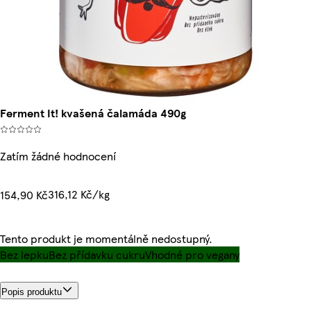
Ferment It! kvašená čalamáda 490g
Zatím žádné hodnocení
316,12 Kč/kg
154,90 Kč
Tento produkt je momentálně nedostupný.
Bez lepku
Bez přídavku cukru
Vhodné pro vegany
Popis produktu