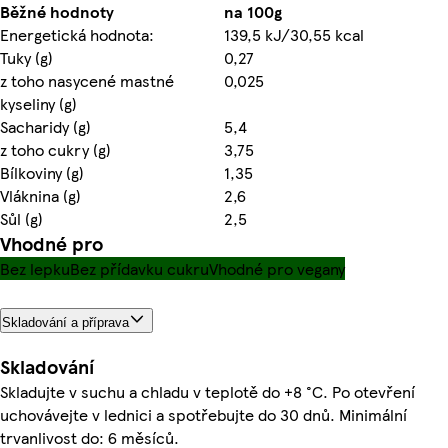
Běžné hodnoty
na 100g
Energetická hodnota:
139,5 kJ/30,55 kcal
Tuky (g)
0,27
z toho nasycené mastné
0,025
kyseliny (g)
Sacharidy (g)
5,4
z toho cukry (g)
3,75
Bílkoviny (g)
1,35
Vláknina (g)
2,6
Sůl (g)
2,5
Vhodné pro
Bez lepku
Bez přídavku cukru
Vhodné pro vegany
Skladování a příprava
Skladování
Skladujte v suchu a chladu v teplotě do +8 °C. Po otevření
uchovávejte v lednici a spotřebujte do 30 dnů. Minimální
trvanlivost do: 6 měsíců.