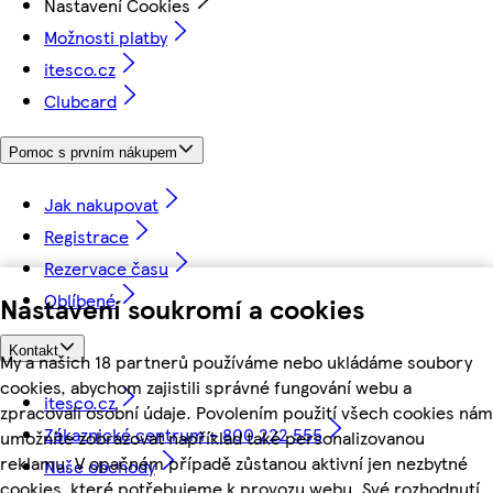
Nastavení Cookies
Možnosti platby
itesco.cz
Clubcard
Pomoc s prvním nákupem
Jak nakupovat
Registrace
Rezervace času
Oblíbené
Nastavení soukromí a cookies
Kontakt
My a našich 18 partnerů používáme nebo ukládáme soubory
cookies, abychom zajistili správné fungování webu a
itesco.cz
zpracovali osobní údaje. Povolením použití všech cookies nám
Zákaznické centrum - 800 222 555
umožníte zobrazovat například také personalizovanou
reklamu. V opačném případě zůstanou aktivní jen nezbytné
Naše obchody
cookies, které potřebujeme k provozu webu. Své rozhodnutí