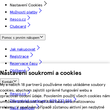
Nastavení Cookies
Možnosti platby
itesco.cz
Clubcard
Pomoc s prvním nákupem
Jak nakupovat
Registrace
Rezervace času
Oblíbené
Nastavení soukromí a cookies
Kontakt
My a našich 18 partnerů používáme nebo ukládáme soubory
cookies, abychom zajistili správné fungování webu a
itesco.cz
zpracovali osobní údaje. Povolením použití všech cookies nám
Zákaznické centrum - 800 222 555
umožníte zobrazovat například také personalizovanou
reklamu. V opačném případě zůstanou aktivní jen nezbytné
Naše obchody