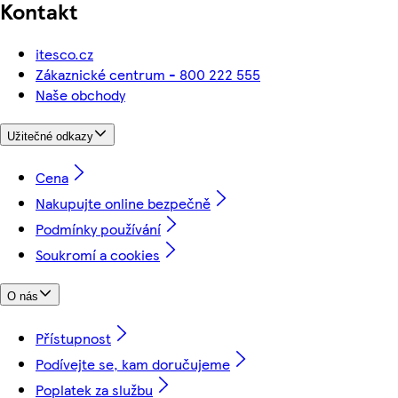
Kontakt
itesco.cz
Zákaznické centrum - 800 222 555
Naše obchody
Užitečné odkazy
Cena
Nakupujte online bezpečně
Podmínky používání
Soukromí a cookies
O nás
Přístupnost
Podívejte se, kam doručujeme
Poplatek za službu