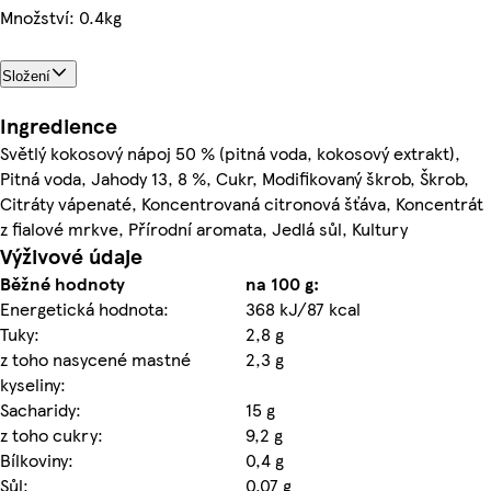
Množství: 0.4kg
Složení
Ingredience
Světlý kokosový nápoj 50 % (pitná voda, kokosový extrakt),
Pitná voda, Jahody 13, 8 %, Cukr, Modifikovaný škrob, Škrob,
Citráty vápenaté, Koncentrovaná citronová šťáva, Koncentrát
z fialové mrkve, Přírodní aromata, Jedlá sůl, Kultury
Výživové údaje
Běžné hodnoty
na 100 g:
Energetická hodnota:
368 kJ/87 kcal
Tuky:
2,8 g
z toho nasycené mastné
2,3 g
kyseliny:
Sacharidy:
15 g
z toho cukry:
9,2 g
Bílkoviny:
0,4 g
Sůl:
0,07 g