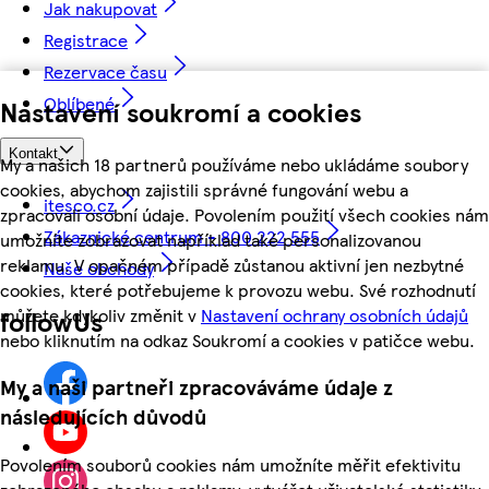
Jak nakupovat
Registrace
Rezervace času
Oblíbené
Nastavení soukromí a cookies
Kontakt
My a našich 18 partnerů používáme nebo ukládáme soubory
cookies, abychom zajistili správné fungování webu a
itesco.cz
zpracovali osobní údaje. Povolením použití všech cookies nám
Zákaznické centrum - 800 222 555
umožníte zobrazovat například také personalizovanou
reklamu. V opačném případě zůstanou aktivní jen nezbytné
Naše obchody
cookies, které potřebujeme k provozu webu. Své rozhodnutí
můžete kdykoliv změnit v
Nastavení ochrany osobních údajů
followUs
nebo kliknutím na odkaz Soukromí a cookies v patičce webu.
My a naši partneři zpracováváme údaje z
následujících důvodů
Povolením souborů cookies nám umožníte měřit efektivitu