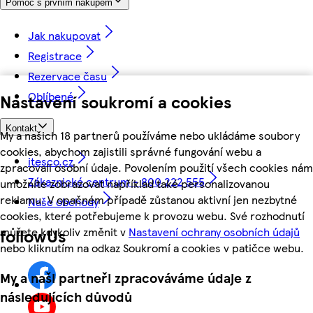
Pomoc s prvním nákupem
Jak nakupovat
Registrace
Rezervace času
Oblíbené
Nastavení soukromí a cookies
Kontakt
My a našich 18 partnerů používáme nebo ukládáme soubory
cookies, abychom zajistili správné fungování webu a
itesco.cz
zpracovali osobní údaje. Povolením použití všech cookies nám
Zákaznické centrum - 800 222 555
umožníte zobrazovat například také personalizovanou
reklamu. V opačném případě zůstanou aktivní jen nezbytné
Naše obchody
cookies, které potřebujeme k provozu webu. Své rozhodnutí
můžete kdykoliv změnit v
Nastavení ochrany osobních údajů
followUs
nebo kliknutím na odkaz Soukromí a cookies v patičce webu.
My a naši partneři zpracováváme údaje z
následujících důvodů