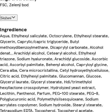
FSC, Zelený bod
Složení
Ingredience
Aqua, Ethylhexyl salicylate, Octocrylene, Ethylhexyl stearate,
Glycerin, Caprylic/capric triglyceride, Butyl
methoxydibenzoylmethane, Dicaprylyl carbonate, Alcohol
denat., Arachidyl alcohol, Cetearyl alcohol, Ethylhexyl
triazone, Sodium hyaluronate, Arachidyl glucoside, Ascorbic
acid, Ascorbyl palmitate, Behenyl alcohol, Capryloyl glycine,
Cera alba, Cera microcristallina, Cetyl hydroxyethylcellulose,
Citric acid, Ethylhexyl palmitate, Glucomannan, Glucose,
Glyceryl laurate, Glyceryl stearate, Hdi/trimethylol
hexyllactone crosspolymer, Hydrolyzed yeast extract,
Lecithin, Panthenol, Parfum, PEG-100 stearate, PEG-8,
Polyglucuronic acid, Polymethylsilsesquioxane, Sodium
acrylates copolymer, Sodium hydroxide, Stearyl stearate,
Tetrasodium EDTA, Tocopherol, Tocopheryl acetate,