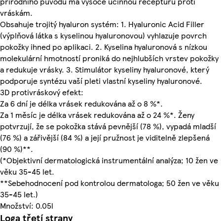
přírodního původu má vysoce účinnou recepturu proti
vráskám.
Obsahuje trojitý hyaluron systém: 1. Hyaluronic Acid Filler
(výplňová látka s kyselinou hyaluronovou) vyhlazuje povrch
pokožky ihned po aplikaci. 2. Kyselina hyaluronová s nízkou
molekulární hmotností proniká do nejhlubších vrstev pokožky
a redukuje vrásky. 3. Stimulátor kyseliny hyaluronové, který
podporuje syntézu vaší pleti vlastní kyseliny hyaluronové.
3D protivráskový efekt:
Za 6 dní je délka vrásek redukována až o 8 %*.
Za 1 měsíc je délka vrásek redukována až o 24 %*. Ženy
potvrzují, že se pokožka stává pevnější (78 %), vypadá mladší
(76 %) a zářivější (84 %) a její pružnost je viditelně zlepšená
(90 %)**.
(*Objektivní dermatologická instrumentální analýza; 10 žen ve
věku 35-45 let.
**Sebehodnocení pod kontrolou dermatologa; 50 žen ve věku
35-45 let.)
Množství: 0.05l
Loga třetí strany