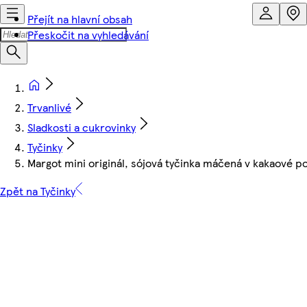
Přejít na hlavní obsah
Přeskočit na vyhledávání
Trvanlivé
Sladkosti a cukrovinky
Tyčinky
Margot mini originál, sójová tyčinka máčená v kakaové p
Zpět na Tyčinky