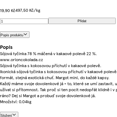
497,50 Kč/kg
19,90 Kč
Přidat
Popis produktu
Popis
Sójová tyčinka 78 % máčená v kakaové polevě 22 %.
www.orioncokolada.cz
Sójová tyčinka s kokosovou příchutí v kakaové polevě.
Ikonická sójová tyčinka s kokosovou příchutí v kakaové polevě
formát, stejná exotická chuť. Margot mini, do každé kapsy.
Každý máme svoje dovolenkové já - to, které se umí zastavit, 
užívat si přítomnost. Tak proč si ten pocit nedopřát klidně i v 
ráno? Dej si Margot a probuď svoje dovolenkové já.
Množství: 0.04kg
Složení