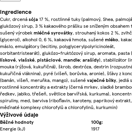
Ingredience
Cukr, drcená
sója
17 %, rostlinné tuky (palmový, Shea, palmoj
glukózový sirup, 3 % kakaového prášku se sníženým obsahem 
sušený výrobek
mléčné
syrovátky
, strouhaný kokos 2 %, zvlhču
(glycerol), alkohol 0, 6 %, kakaová hmota, sušené
mléko
, kaka
máslo, emulgátory (lecitiny, polyglycerylpolyricinoleát,
sorbitantristearát), glukózo-fruktózový sirup, aromata, pasta 
lískové
,
vlašské
,
pistáciové
,
mandle
;
arašídy
), stabilizátor (
mouka (rýžová, kukuřičná), škrob, dextróza, dextrin (rozpustn
kukuřičná vláknina), pyré (višeň, borůvka, aronie), šťávy z kon
(banán, višeň, meruňka, mango), sušené
vaječné
bílky
, jedlá 
rostlinné koncentráty a extrakty (černá mrkev, sladké brambo
ředkev, jablko, třešeň, světlice barvířská, kurkuma), koncentr
spiruliny, med, barviva (riboflavin, karoteny, paprikový extrakt,
měďnaté komplexy chlorofylů a chlorofylinů, kurkumin)
Výživové údaje
Běžné hodnoty
100g:
Energie (kJ)
1917