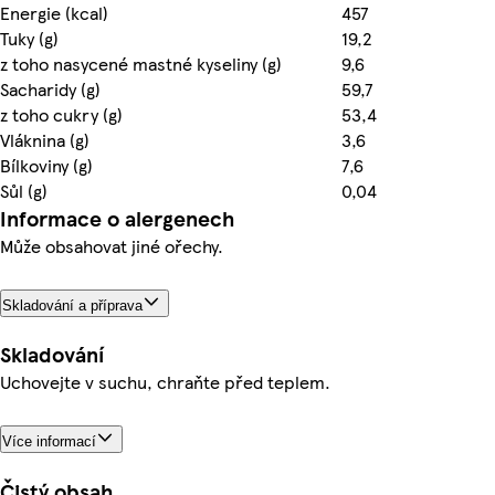
Energie (kcal)
457
Tuky (g)
19,2
z toho nasycené mastné kyseliny (g)
9,6
Sacharidy (g)
59,7
z toho cukry (g)
53,4
Vláknina (g)
3,6
Bílkoviny (g)
7,6
Sůl (g)
0,04
Informace o alergenech
Může obsahovat jiné ořechy.
Skladování a příprava
Skladování
Uchovejte v suchu, chraňte před teplem.
Více informací
Čistý obsah