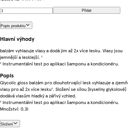
Přidat
Popis produktu
Hlavní výhody
balzám vyhlazuje vlasy a dodá jim až 2x více lesku. Vlasy jsou
jemnější a lesklejší. ¹
¹ Instrumentální test po aplikaci šamponu a kondicionéru.
Popis
Glycolic gloss balzám pro dlouhotrvající lesk vyhlazuje a zjemň
vlasy pro až 2x více lesku¹. Složení se sílou [kyseliny glykolové]
dodává vlasům hladký a zářivý vzhled.
¹ Instrumentální test po aplikaci šamponu a kondicionéru.
Množství: 0.3l
Složení