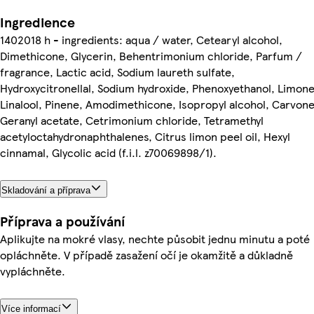
Ingredience
1402018 h - ingredients: aqua / water, Cetearyl alcohol,
Dimethicone, Glycerin, Behentrimonium chloride, Parfum /
fragrance, Lactic acid, Sodium laureth sulfate,
Hydroxycitronellal, Sodium hydroxide, Phenoxyethanol, Limon
Linalool, Pinene, Amodimethicone, Isopropyl alcohol, Carvone
Geranyl acetate, Cetrimonium chloride, Tetramethyl
acetyloctahydronaphthalenes, Citrus limon peel oil, Hexyl
cinnamal, Glycolic acid (f.i.l. z70069898/1).
Skladování a příprava
Příprava a používání
Aplikujte na mokré vlasy, nechte působit jednu minutu a poté
opláchněte. V případě zasažení očí je okamžitě a důkladně
vypláchněte.
Více informací