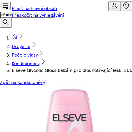
Přejít na hlavní obsah
Přeskočit na vyhledávání
Drogerie
Péče o vlasy
Kondicionéry
Elseve Glycolic Gloss balzám pro dlouhotrvající lesk, 30
Zpět na Kondicionéry