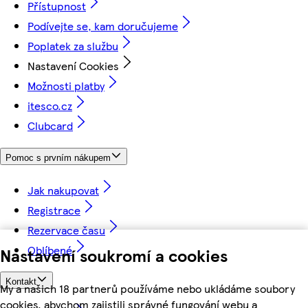
Přístupnost
Podívejte se, kam doručujeme
Poplatek za službu
Nastavení Cookies
Možnosti platby
itesco.cz
Clubcard
Pomoc s prvním nákupem
Jak nakupovat
Registrace
Rezervace času
Oblíbené
Nastavení soukromí a cookies
Kontakt
My a našich 18 partnerů používáme nebo ukládáme soubory
cookies, abychom zajistili správné fungování webu a