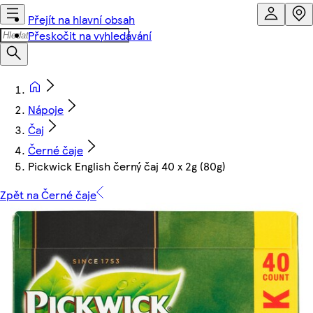
Přejít na hlavní obsah
Přeskočit na vyhledávání
Nápoje
Čaj
Černé čaje
Pickwick English černý čaj 40 x 2g (80g)
Zpět na Černé čaje