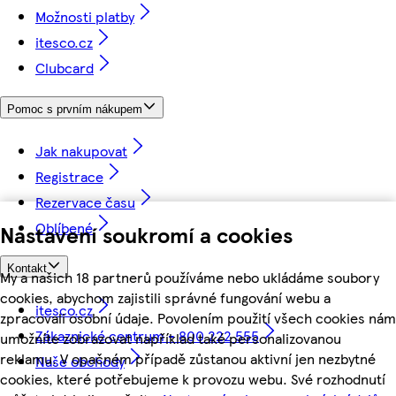
Možnosti platby
itesco.cz
Clubcard
Pomoc s prvním nákupem
Jak nakupovat
Registrace
Rezervace času
Oblíbené
Nastavení soukromí a cookies
Kontakt
My a našich 18 partnerů používáme nebo ukládáme soubory
cookies, abychom zajistili správné fungování webu a
itesco.cz
zpracovali osobní údaje. Povolením použití všech cookies nám
Zákaznické centrum - 800 222 555
umožníte zobrazovat například také personalizovanou
reklamu. V opačném případě zůstanou aktivní jen nezbytné
Naše obchody
cookies, které potřebujeme k provozu webu. Své rozhodnutí