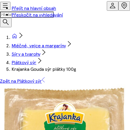
Přejít na hlavní obsah
Přeskočit na vyhledávání
Mléčné, vejce a margaríny
Sýry a tvarohy
Plátkový sýr
Krajanka Gouda sýr plátky 100g
Zpět na Plátkový sýr