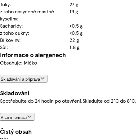
Tuky:
27 g
z toho nasycené mastné
19 g
kyseliny:
Sacharidy:
<0,5 g
z toho cukry:
<0,5 g
Bílkoviny:
22 g
Sůl:
1,8 g
Informace o alergenech
Obsahuje: Mléko
Skladování a příprava
Skladování
Spotřebujte do 24 hodin po otevření.Skladujte od 2°C do 8°C.
Více informací
Čistý obsah