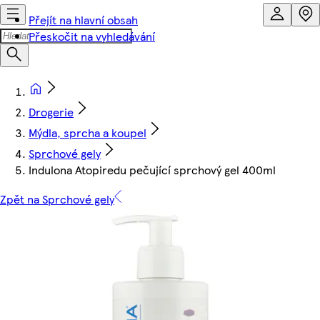
Přejít na hlavní obsah
Přeskočit na vyhledávání
Drogerie
Mýdla, sprcha a koupel
Sprchové gely
Indulona Atopiredu pečující sprchový gel 400ml
Zpět na Sprchové gely