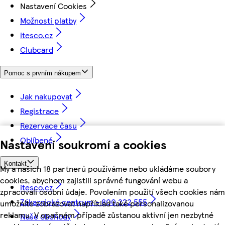
Nastavení Cookies
Možnosti platby
itesco.cz
Clubcard
Pomoc s prvním nákupem
Jak nakupovat
Registrace
Rezervace času
Oblíbené
Nastavení soukromí a cookies
Kontakt
My a našich 18 partnerů používáme nebo ukládáme soubory
cookies, abychom zajistili správné fungování webu a
itesco.cz
zpracovali osobní údaje. Povolením použití všech cookies nám
Zákaznické centrum - 800 222 555
umožníte zobrazovat například také personalizovanou
reklamu. V opačném případě zůstanou aktivní jen nezbytné
Naše obchody