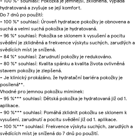
- 100 %* souhlasí: Pokožka je jemnější, zklidněná, vypadá
hydratovaná a zvyšuje se její komfort.
Do 7 dnů po použití:
- 100 %* souhlasí: Úroveň hydratace pokožky je obnovena a
suchá a velmi suchá pokožka je hydratovaná.
- 96 %* souhlasí: Pokožka se sklonem k vysušení a pocitu
svědění je zklidněná a frekvence výskytu suchých, zarudlých a
svědících míst je snížená.
- 84 %* souhlasí: Zarudnutí pokožky je redukováno.
- 80 %* souhlasí: Kvalita spánku a kvalita života ovlivněná
stavem pokožky je zlepšená.
- Je klinický prokázáno, že hydratační bariéra pokožky je
posílená**.
Vhodné pro jemnou pokožku miminek:
- 95 %*** souhlasí: Dětská pokožka je hydratovaná již od 1.
aplikace.
- 90 %*** souhlasí: Pomáhá zklidnit pokožku se sklonem k
vysušení, zarudnutí a pocitu svědění již od 1. aplikace.
- 100 %*** souhlasí: Frekvence výskytu suchých, zarudlých a
svědících míst je snížená do 7 dnů po použití.