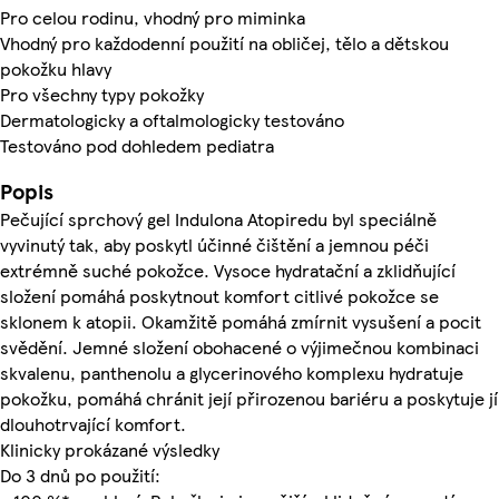
Pro celou rodinu, vhodný pro miminka
Vhodný pro každodenní použití na obličej, tělo a dětskou
pokožku hlavy
Pro všechny typy pokožky
Dermatologicky a oftalmologicky testováno
Testováno pod dohledem pediatra
Popis
Pečující sprchový gel Indulona Atopiredu byl speciálně
vyvinutý tak, aby poskytl účinné čištění a jemnou péči
extrémně suché pokožce. Vysoce hydratační a zklidňující
složení pomáhá poskytnout komfort citlivé pokožce se
sklonem k atopii. Okamžitě pomáhá zmírnit vysušení a pocit
svědění. Jemné složení obohacené o výjimečnou kombinaci
skvalenu, panthenolu a glycerinového komplexu hydratuje
pokožku, pomáhá chránit její přirozenou bariéru a poskytuje jí
dlouhotrvající komfort.
Klinicky prokázané výsledky
Do 3 dnů po použití: