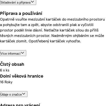
Skladování a příprava
Příprava a používání
Opatrně vsuňte mezizubní kartáček do mezizubního prostoru
a pohybujte tam a zpět, abyste odstranili plak a vyčistili
prostor podél linie dásní. Netlačte kartáček silou do příliš
těsných mezizubních prostor. Nadměrným ohýbáním se může
kartáček zlomit. Opotřebený kartáček vyhoďte.
Více informací
Čistý obsah
6 x ks
Dolní věková hranice
16 Roky
Údaje o značce
Adresa pro vrácení