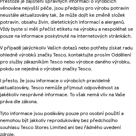
Přestože je zajištění správných informací o výrobcích
věnována nejvyšší péče, jsou předpisy pro výrobu potravin
neustále aktualizovány tak, že může dojít ke změně složek
potravin, obsahu živin, dietetických informací a alergenů.
Vždy byste si měli přečíst etiketu na výrobku a nespoléhat se
pouze na informace poskytnuté na internetových stránkách.
V případě jakýchkoliv Vašich dotazů nebo potřeby získat radu
ohledně výrobků značky Tesco, kontaktujte prosím Oddělení
pro služby zákazníkům Tesco nebo výrobce daného výrobku,
pokdu se nejedná o výrobek značky Tesco.
I přesto, že jsou informace o výrobcích pravidelně
aktualizovány, Tesco nemůže přijmout odpovědnost za
jakékoliv nesprávné informace. To však nemá vliv na Vaše
práva dle zákona.
Tyto informace jsou podávány pouze pro osobní použití a
nemohou být jakkoliv reprodukovány bez předchozího
souhlasu Tesco Stores Limited ani bez řádného uvedení
zdroje.