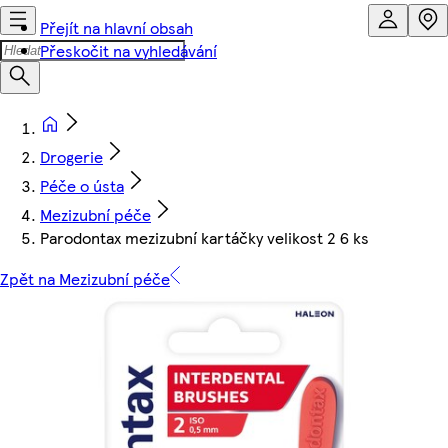
Přejít na hlavní obsah
Přeskočit na vyhledávání
Drogerie
Péče o ústa
Mezizubní péče
Parodontax mezizubní kartáčky velikost 2 6 ks
Zpět na Mezizubní péče