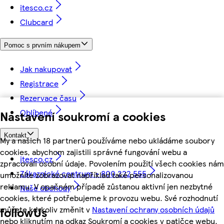
itesco.cz
Clubcard
Pomoc s prvním nákupem
Jak nakupovat
Registrace
Rezervace času
Oblíbené
Nastavení soukromí a cookies
Kontakt
My a našich 18 partnerů používáme nebo ukládáme soubory
cookies, abychom zajistili správné fungování webu a
itesco.cz
zpracovali osobní údaje. Povolením použití všech cookies nám
Zákaznické centrum - 800 222 555
umožníte zobrazovat například také personalizovanou
reklamu. V opačném případě zůstanou aktivní jen nezbytné
Naše obchody
cookies, které potřebujeme k provozu webu. Své rozhodnutí
můžete kdykoliv změnit v
Nastavení ochrany osobních údajů
followUs
nebo kliknutím na odkaz Soukromí a cookies v patičce webu.