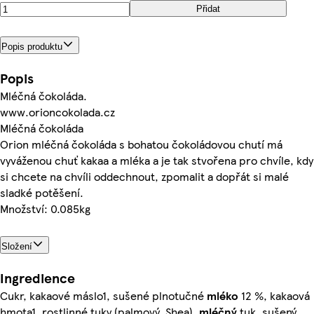
Přidat
Popis produktu
Popis
Mléčná čokoláda.
www.orioncokolada.cz
Mléčná čokoláda
Orion mléčná čokoláda s bohatou čokoládovou chutí má
vyváženou chuť kakaa a mléka a je tak stvořena pro chvíle, kdy
si chcete na chvíli oddechnout, zpomalit a dopřát si malé
sladké potěšení.
Množství: 0.085kg
Složení
Ingredience
Cukr, kakaové máslo1, sušené plnotučné
mléko
12 %, kakaová
hmota1, rostlinné tuky (palmový, Shea),
mléčný
tuk, sušený