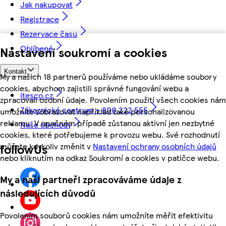
Jak nakupovat
Registrace
Rezervace času
Oblíbené
Nastavení soukromí a cookies
Kontakt
My a našich 18 partnerů používáme nebo ukládáme soubory
cookies, abychom zajistili správné fungování webu a
itesco.cz
zpracovali osobní údaje. Povolením použití všech cookies nám
Zákaznické centrum - 800 222 555
umožníte zobrazovat například také personalizovanou
reklamu. V opačném případě zůstanou aktivní jen nezbytné
Naše obchody
cookies, které potřebujeme k provozu webu. Své rozhodnutí
můžete kdykoliv změnit v
Nastavení ochrany osobních údajů
followUs
nebo kliknutím na odkaz Soukromí a cookies v patičce webu.
My a naši partneři zpracováváme údaje z
následujících důvodů
Povolením souborů cookies nám umožníte měřit efektivitu