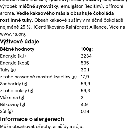
výrobek
mléčné
syrovátky
, emulgátor (lecitiny), přírodní
aroma,
Vedle kakaového másla obsahuje čokoláda
rostlinné tuky
, Obsah kakaové sušiny v mléčné čokoládě
nejméně 25 %, 1Certifikováno Rainforest Alliance. Více na
www.ra.org
Výživové údaje
Běžné hodnoty
100g:
Energie (kJ)
2234
Energie (kcal)
535
Tuky (g)
30,1
z toho nasycené mastné kyseliny (g)
17,9
Sacharidy (g)
59,9
z toho cukry (g)
59,3
Vláknina (g)
2
Bílkoviny (g)
4,9
Sůl (g)
0,14
Informace o alergenech
Může obsahovat ořechy, arašídy a sóju.