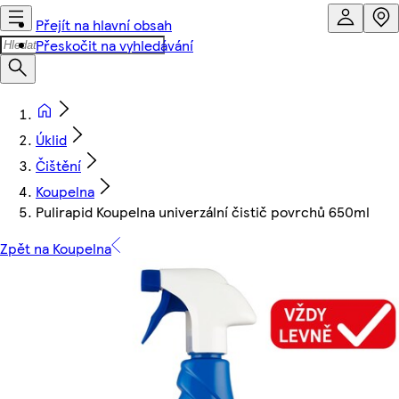
Přejít na hlavní obsah
Přeskočit na vyhledávání
Úklid
Čištění
Koupelna
Pulirapid Koupelna univerzální čistič povrchů 650ml
Zpět na Koupelna