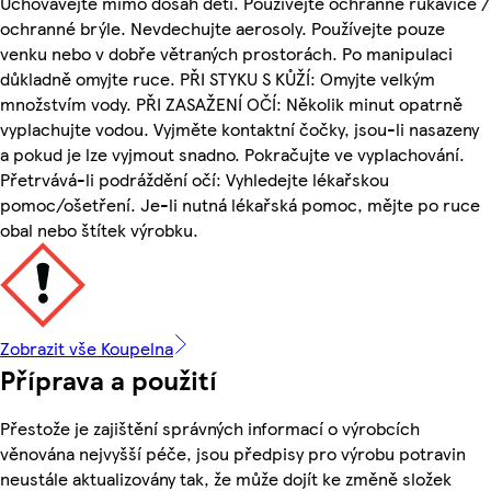
Uchovávejte mimo dosah dětí. Používejte ochranné rukavice /
ochranné brýle. Nevdechujte aerosoly. Používejte pouze
venku nebo v dobře větraných prostorách. Po manipulaci
důkladně omyjte ruce. PŘI STYKU S KŮŽÍ: Omyjte velkým
množstvím vody. PŘI ZASAŽENÍ OČÍ: Několik minut opatrně
vyplachujte vodou. Vyjměte kontaktní čočky, jsou-li nasazeny
a pokud je lze vyjmout snadno. Pokračujte ve vyplachování.
Přetrvává-li podráždění očí: Vyhledejte lékařskou
pomoc/ošetření. Je-li nutná lékařská pomoc, mějte po ruce
obal nebo štítek výrobku.
Zobrazit vše Koupelna
Příprava a použití
Přestože je zajištění správných informací o výrobcích
věnována nejvyšší péče, jsou předpisy pro výrobu potravin
neustále aktualizovány tak, že může dojít ke změně složek