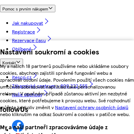
Pomoc s prvním nákupem
Jak nakupovat
Registrace
Rezervace času
Oblíbené
Nastavení soukromí a cookies
Kontakt
My a našich 18 partnerů používáme nebo ukládáme soubory
cookies, abychom zajistili správné fungování webu a
itesco.cz
zpracovali osobní údaje. Povolením použití všech cookies nám
Zákaznické centrum - 800 222 555
umožníte zobrazovat například také personalizovanou
reklamu. V opačném případě zůstanou aktivní jen nezbytné
Naše obchody
cookies, které potřebujeme k provozu webu. Své rozhodnutí
můžete kdykoliv změnit v
Nastavení ochrany osobních údajů
followUs
nebo kliknutím na odkaz Soukromí a cookies v patičce webu.
My a naši partneři zpracováváme údaje z