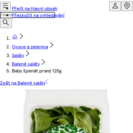
Přejít na hlavní obsah
Přeskočit na vyhledávání
Ovoce a zelenina
Saláty
Balené saláty
Baby špenát praný 125g
Zpět na Balené saláty