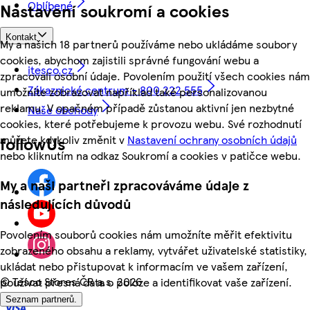
Oblíbené
Nastavení soukromí a cookies
Kontakt
My a našich 18 partnerů používáme nebo ukládáme soubory
cookies, abychom zajistili správné fungování webu a
itesco.cz
zpracovali osobní údaje. Povolením použití všech cookies nám
Zákaznické centrum - 800 222 555
umožníte zobrazovat například také personalizovanou
reklamu. V opačném případě zůstanou aktivní jen nezbytné
Naše obchody
cookies, které potřebujeme k provozu webu. Své rozhodnutí
můžete kdykoliv změnit v
Nastavení ochrany osobních údajů
followUs
nebo kliknutím na odkaz Soukromí a cookies v patičce webu.
My a naši partneři zpracováváme údaje z
následujících důvodů
Povolením souborů cookies nám umožníte měřit efektivitu
zobrazeného obsahu a reklamy, vytvářet uživatelské statistiky,
ukládat nebo přistupovat k informacím ve vašem zařízení,
©
Tesco Stores ČR a.s. 2026
používat přesná data o poloze a identifikovat vaše zařízení.
Seznam partnerů.