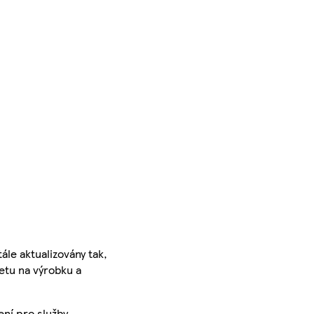
ále aktualizovány tak,
ketu na výrobku a
ení pro služby