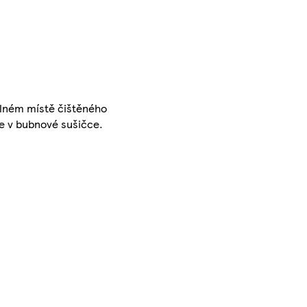
elném místě čištěného
e v bubnové sušičce.