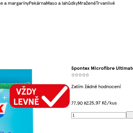
e a margaríny
Pekárna
Maso a lahůdky
Mražené
Trvanlivé
Spontex Microfibre Ultimate
Zatím žádné hodnocení
25,97 Kč/kus
77,90 Kč