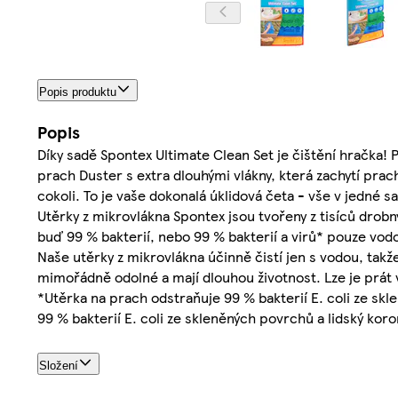
Popis produktu
Popis
Díky sadě Spontex Ultimate Clean Set je čištění hračka! 
prach Duster s extra dlouhými vlákny, která zachytí prac
cokoli. To je vaše dokonalá úklidová četa - vše v jedné 
Utěrky z mikrovlákna Spontex jsou tvořeny z tisíců drob
buď 99 % bakterií, nebo 99 % bakterií a virů* pouze vod
Naše utěrky z mikrovlákna účinně čistí jen s vodou, takže
mimořádně odolné a mají dlouhou životnost. Lze je prát v
*Utěrka na prach odstraňuje 99 % bakterií E. coli ze s
99 % bakterií E. coli ze skleněných povrchů a lidský kor
Složení