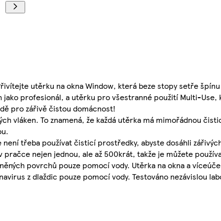
Přivítejte utěrku na okna Window, která beze stopy setře špínu
h jako profesionál, a utěrku pro všestranné použití Multi-Use, 
sadě pro zářivě čistou domácnost!
ných vláken. To znamená, že každá utěrka má mimořádnou čisticí
ou.
 není třeba používat čisticí prostředky, abyste dosáhli zářivýc
 pračce nejen jednou, ale až 500krát, takže je můžete používa
kleněných povrchů pouze pomocí vody. Utěrka na okna a víceúče
onavirus z dlaždic pouze pomocí vody. Testováno nezávislou lab