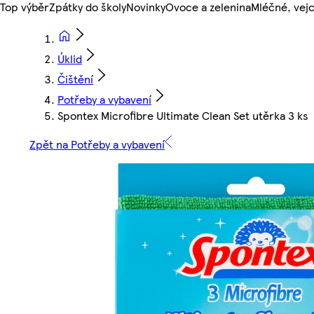
Top výběr
Zpátky do školy
Novinky
Ovoce a zelenina
Mléčné, vejc
Úklid
Čištění
Potřeby a vybavení
Spontex Microfibre Ultimate Clean Set utěrka 3 ks
Zpět na Potřeby a vybavení