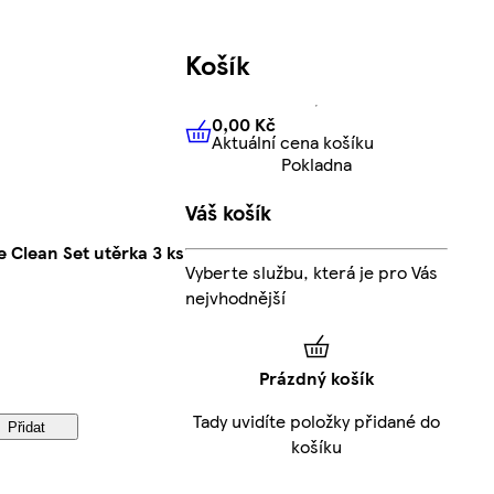
Košík
0,00 Kč
Aktuální cena košíku
0,00 Kč
Aktuální cena košíku
Pokladna
Váš košík
 Clean Set utěrka 3 ks
Vyberte službu, která je pro Vás
nejvhodnější
Prázdný košík
Tady uvidíte položky přidané do
Přidat
košíku