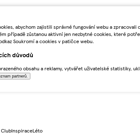
kies, abychom zajistili správné fungování webu a zpracovali 
ém případě zůstanou aktivní jen nezbytné cookies, které pot
odkaz Soukromí a cookies v patičce webu.
ících důvodů
azeného obsahu a reklamy, vytvářet uživatelské statistiky, uk
znam partnerů.
 Club
Inspirace
Léto