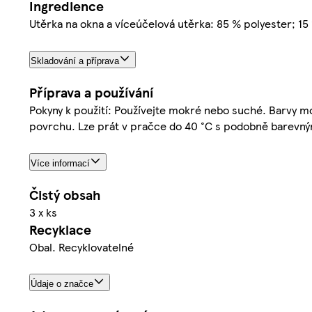
Ingredience
Utěrka na okna a víceúčelová utěrka: 85 % polyester; 15
Skladování a příprava
Příprava a používání
Pokyny k použití: Používejte mokré nebo suché. Barvy 
povrchu. Lze prát v pračce do 40 °C s podobně barevný
Více informací
Čistý obsah
3 x ks
Recyklace
Obal. Recyklovatelné
Údaje o značce