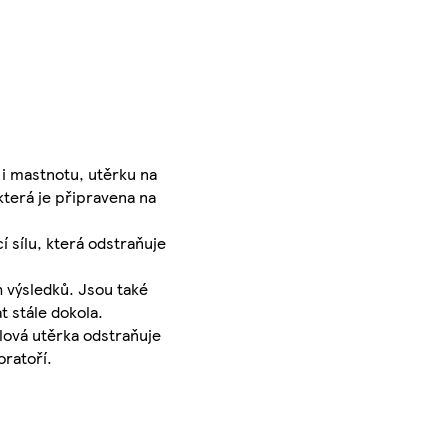
 i mastnotu, utěrku na
která je připravena na
 sílu, která odstraňuje
h výsledků. Jsou také
t stále dokola.
lová utěrka odstraňuje
oratoří.