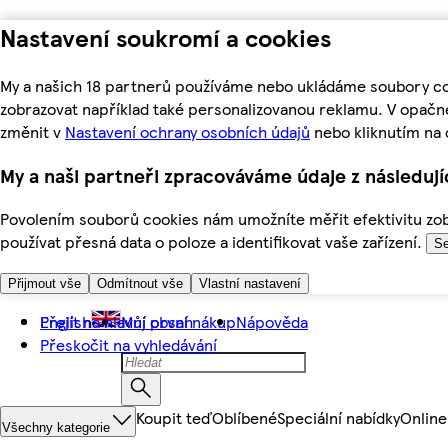
Nastavení soukromí a cookies
My a našich 18 partnerů používáme nebo ukládáme soubory coo
zobrazovat například také personalizovanou reklamu. V opačn
změnit v
Nastavení ochrany osobních údajů
nebo kliknutím na 
My a naši partneři zpracováváme údaje z následuj
Povolením souborů cookies nám umožníte měřit efektivitu zobr
používat přesná data o poloze a identifikovat vaše zařízení.
Se
Přijmout vše
Odmítnout vše
Vlastní nastavení
Přejít na hlavní obsah
English
Můj první nákup
Nápověda
Přeskočit na vyhledávání
Koupit teď
Oblíbené
Speciální nabídky
Online
Všechny kategorie