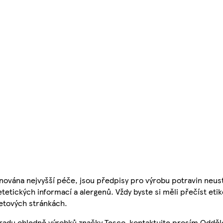
nována nejvyšší péče, jsou předpisy pro výrobu potravin neust
etetických informací a alergenů. Vždy byste si měli přečíst eti
etových stránkách.
 radu ohledně výrobků značky Tesco, kontaktujte prosím Odděl