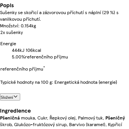
Popis
Sušenky se skořicí a zázvorovou příchutí s náplní (29 %) s
vanilkovou příchutí.
Množství: 0.154kg
2x sušenky
Energie
444kJ
106kcal
5.00%
referenčního příjmu
*
referenčního příjmu
Typické hodnoty na 100 g: Energetická hodnota {energie}
Složení
Ingredience
Pšeničná
mouka, Cukr, Řepkový olej, Palmový tuk,
Pšeničný
škrob, Glukózo-fruktózový sirup, Barvivo (karamel), Kypřicí