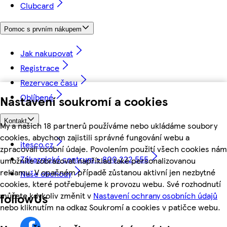
Clubcard
Pomoc s prvním nákupem
Jak nakupovat
Registrace
Rezervace času
Oblíbené
Nastavení soukromí a cookies
Kontakt
My a našich 18 partnerů používáme nebo ukládáme soubory
cookies, abychom zajistili správné fungování webu a
itesco.cz
zpracovali osobní údaje. Povolením použití všech cookies nám
Zákaznické centrum - 800 222 555
umožníte zobrazovat například také personalizovanou
reklamu. V opačném případě zůstanou aktivní jen nezbytné
Naše obchody
cookies, které potřebujeme k provozu webu. Své rozhodnutí
můžete kdykoliv změnit v
Nastavení ochrany osobních údajů
followUs
nebo kliknutím na odkaz Soukromí a cookies v patičce webu.