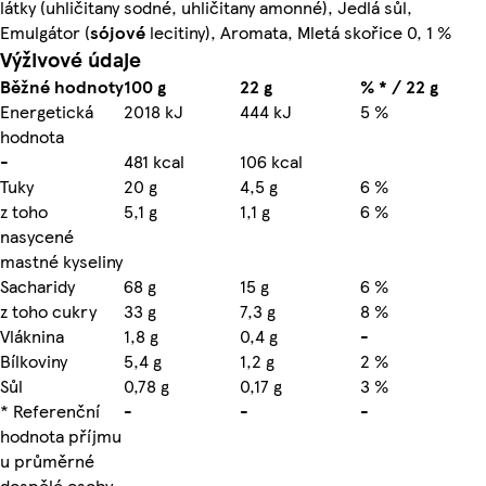
látky (uhličitany sodné, uhličitany amonné), Jedlá sůl,
Emulgátor (
sójové
lecitiny), Aromata, Mletá skořice 0, 1 %
Výživové údaje
Běžné hodnoty
100 g
22 g
% * / 22 g
Energetická
2018 kJ
444 kJ
5 %
hodnota
-
481 kcal
106 kcal
Tuky
20 g
4,5 g
6 %
z toho
5,1 g
1,1 g
6 %
nasycené
mastné kyseliny
Sacharidy
68 g
15 g
6 %
z toho cukry
33 g
7,3 g
8 %
Vláknina
1,8 g
0,4 g
-
Bílkoviny
5,4 g
1,2 g
2 %
Sůl
0,78 g
0,17 g
3 %
* Referenční
-
-
-
hodnota příjmu
u průměrné
dospělé osoby