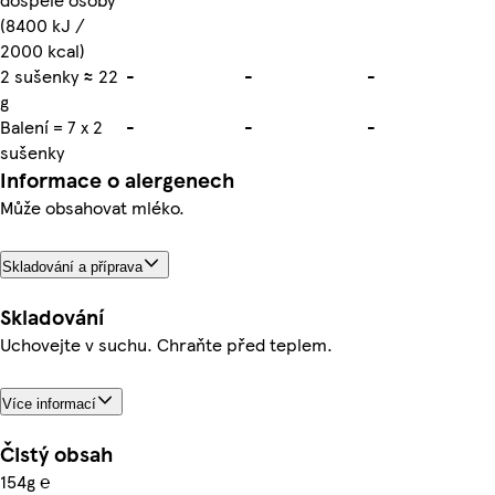
(8400 kJ /
2000 kcal)
2 sušenky ≈ 22
-
-
-
g
Balení = 7 x 2
-
-
-
sušenky
Informace o alergenech
Může obsahovat mléko.
Skladování a příprava
Skladování
Uchovejte v suchu. Chraňte před teplem.
Více informací
Čistý obsah
154g ℮