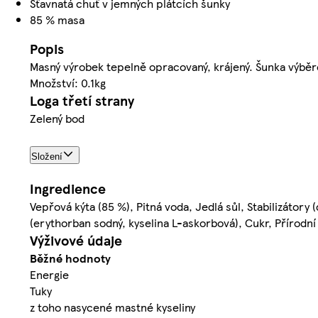
Šťavnatá chuť v jemných plátcích šunky
85 % masa
Popis
Masný výrobek tepelně opracovaný, krájený. Šunka výběr
Množství: 0.1kg
Loga třetí strany
Zelený bod
Složení
Ingredience
Vepřová kýta (85 %), Pitná voda, Jedlá sůl, Stabilizátory
(erythorban sodný, kyselina L-askorbová), Cukr, Přírodní
Výživové údaje
Běžné hodnoty
Energie
Tuky
z toho nasycené mastné kyseliny