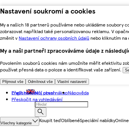
Nastavení soukromí a cookies
My a našich 18 partnerů používáme nebo ukládáme soubory coo
zobrazovat například také personalizovanou reklamu. V opačn
změnit v
Nastavení ochrany osobních údajů
nebo kliknutím na 
My a naši partneři zpracováváme údaje z následuj
Povolením souborů cookies nám umožníte měřit efektivitu zobr
používat přesná data o poloze a identifikovat vaše zařízení.
Se
Přijmout vše
Odmítnout vše
Vlastní nastavení
Přejít na hlavní obsah
English
Můj první nákup
Nápověda
Přeskočit na vyhledávání
Koupit teď
Oblíbené
Speciální nabídky
Online
Všechny kategorie