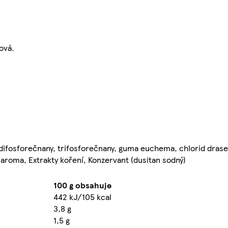
ová.
 (difosforečnany, trifosforečnany, guma euchema, chlorid drase
 aroma, Extrakty koření, Konzervant (dusitan sodný)
100 g obsahuje
442 kJ/105 kcal
3,8 g
1,5 g