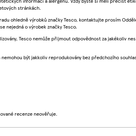
etetických informací a alergenů. Vždy byste si měli přečíst eti
etových stránkách.
 radu ohledně výrobků značky Tesco, kontaktujte prosím Odděl
se nejedná o výrobek značky Tesco.
ualizovány, Tesco nemůže přijmout odpovědnost za jakékoliv ne
a nemohou být jakkoliv reprodukovány bez předchozího souhla
ikované recenze neověřuje.