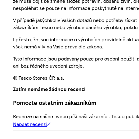
že může dojít ke změně složek potravin, obsahu živin, di
nespoléhat se pouze na informace poskytnuté na intern
V případě jakýchkoliv Vašich dotazů nebo potřeby získat
zákazníkům Tesco nebo výrobce daného výrobku, pokdu 
I přesto, že jsou informace o výrobcích pravidelně akt
však nemá vliv na Vaše práva dle zákona.
Tyto informace jsou podávány pouze pro osobní použití 
ani bez řádného uvedení zdroje.
© Tesco Stores ČR a.s.
Zatím nemáme žádnou recenzi
Pomozte ostatním zákazníkům
Recenze na našem webu píší naši zákazníci. Tesco publ
Napsat recenzi