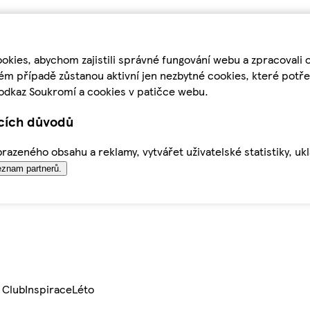
kies, abychom zajistili správné fungování webu a zpracovali 
ém případě zůstanou aktivní jen nezbytné cookies, které pot
odkaz Soukromí a cookies v patičce webu.
ících důvodů
azeného obsahu a reklamy, vytvářet uživatelské statistiky, uk
znam partnerů.
 Club
Inspirace
Léto