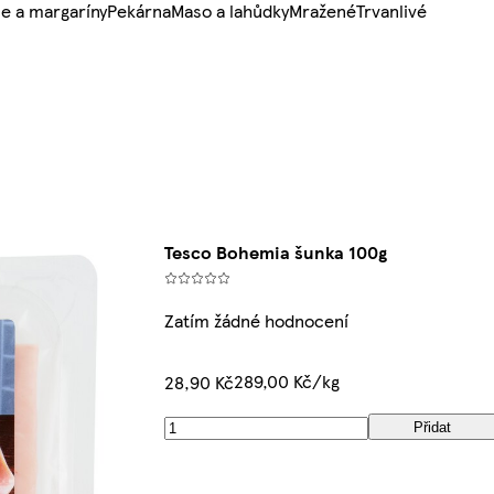
e a margaríny
Pekárna
Maso a lahůdky
Mražené
Trvanlivé
Tesco Bohemia šunka 100g
Zatím žádné hodnocení
289,00 Kč/kg
28,90 Kč
Přidat