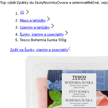
Top výběr
Zpátky do školy
Novinky
Ovoce a zelenina
Mléčné, vejc
Maso a lahůdky
Uzeniny a lahůdky
Šunky, slaniny a speciality
Tesco Bohemia šunka 100g
Zpět na Šunky, slaniny a speciality