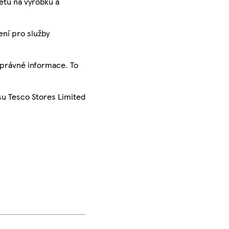
ketu na výrobku a
ení pro služby
správné informace. To
su Tesco Stores Limited