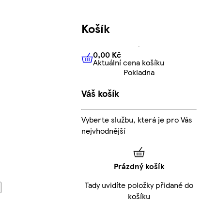
Košík
0,00 Kč
Aktuální cena košíku
0,00 Kč
Aktuální cena košíku
Pokladna
Váš košík
Vyberte službu, která je pro Vás
nejvhodnější
Prázdný košík
Tady uvidíte položky přidané do
košíku