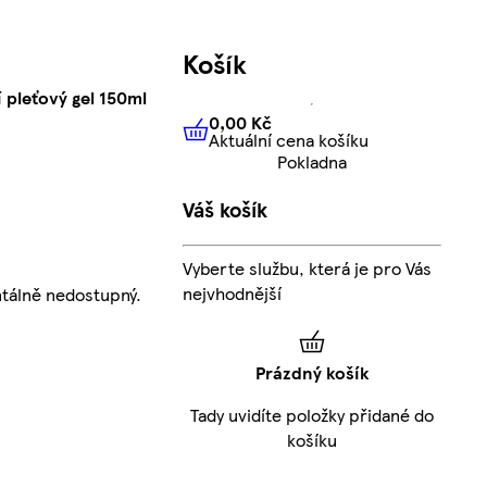
Košík
í pleťový gel 150ml
0,00 Kč
Aktuální cena košíku
0,00 Kč
Aktuální cena košíku
Pokladna
Váš košík
Vyberte službu, která je pro Vás
nejvhodnější
tálně nedostupný.
Prázdný košík
Tady uvidíte položky přidané do
košíku