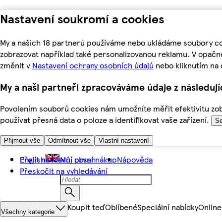
Nastavení soukromí a cookies
My a našich 18 partnerů používáme nebo ukládáme soubory coo
zobrazovat například také personalizovanou reklamu. V opačn
změnit v
Nastavení ochrany osobních údajů
nebo kliknutím na 
My a naši partneři zpracováváme údaje z následuj
Povolením souborů cookies nám umožníte měřit efektivitu zobr
používat přesná data o poloze a identifikovat vaše zařízení.
Se
Přijmout vše
Odmítnout vše
Vlastní nastavení
Přejít na hlavní obsah
English
Můj první nákup
Nápověda
Přeskočit na vyhledávání
Koupit teď
Oblíbené
Speciální nabídky
Online
Všechny kategorie