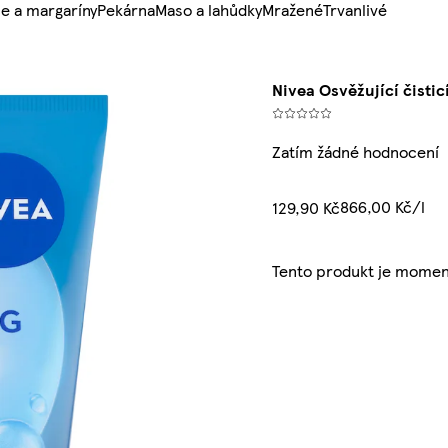
e a margaríny
Pekárna
Maso a lahůdky
Mražené
Trvanlivé
Nivea Osvěžující čistic
Zatím žádné hodnocení
866,00 Kč/l
129,90 Kč
Tento produkt je momen