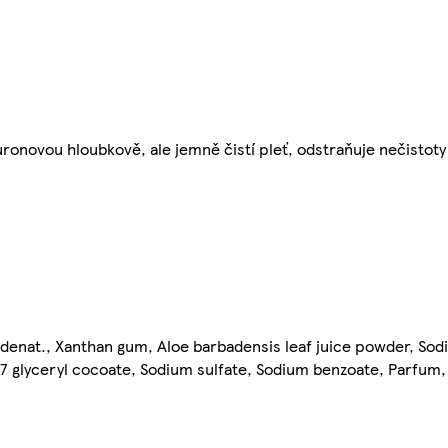
luronovou hloubkově, ale jemně čistí pleť, odstraňuje nečistoty 
denat., Xanthan gum, Aloe barbadensis leaf juice powder, Sod
7 glyceryl cocoate, Sodium sulfate, Sodium benzoate, Parfum,