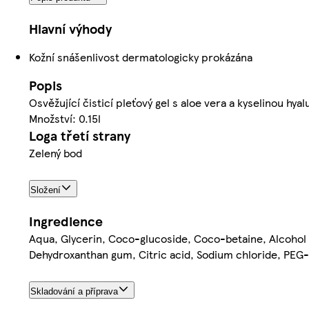
Hlavní výhody
Kožní snášenlivost dermatologicky prokázána
Popis
Osvěžující čisticí pleťový gel s aloe vera a kyselinou hya
Množství: 0.15l
Loga třetí strany
Zelený bod
Složení
Ingredience
Aqua, Glycerin, Coco-glucoside, Coco-betaine, Alcohol 
Dehydroxanthan gum, Citric acid, Sodium chloride, PEG-
Skladování a příprava