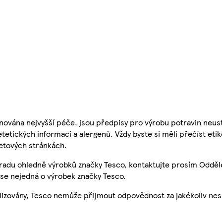
nována nejvyšší péče, jsou předpisy pro výrobu potravin neust
etetických informací a alergenů. Vždy byste si měli přečíst eti
etových stránkách.
 radu ohledně výrobků značky Tesco, kontaktujte prosím Odděl
se nejedná o výrobek značky Tesco.
ualizovány, Tesco nemůže přijmout odpovědnost za jakékoliv ne