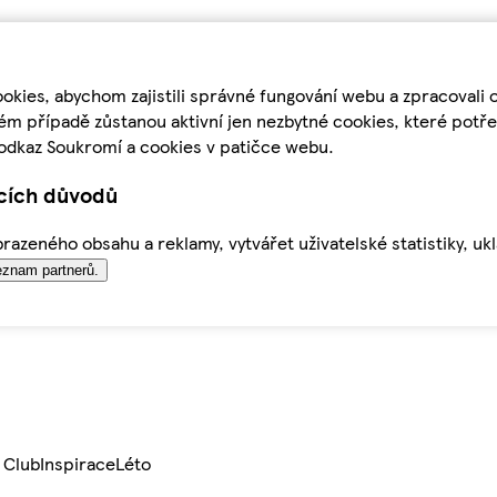
kies, abychom zajistili správné fungování webu a zpracovali 
ém případě zůstanou aktivní jen nezbytné cookies, které pot
odkaz Soukromí a cookies v patičce webu.
ících důvodů
azeného obsahu a reklamy, vytvářet uživatelské statistiky, uk
znam partnerů.
 Club
Inspirace
Léto