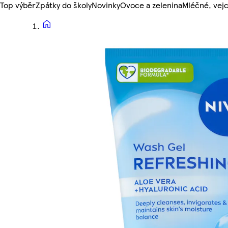
Top výběr
Zpátky do školy
Novinky
Ovoce a zelenina
Mléčné, vejc