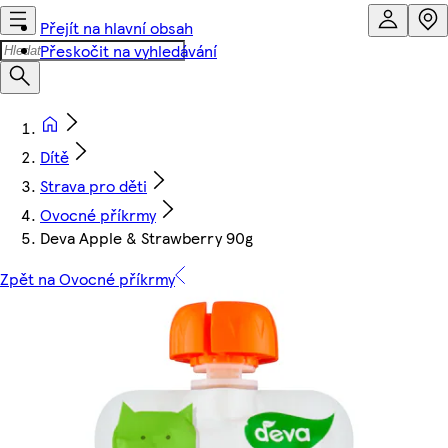
Přejít na hlavní obsah
Přeskočit na vyhledávání
Dítě
Strava pro děti
Ovocné příkrmy
Deva Apple & Strawberry 90g
Zpět na Ovocné příkrmy