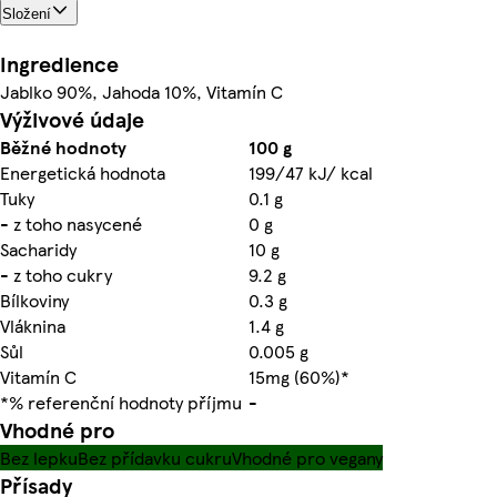
Složení
Ingredience
Jablko 90%, Jahoda 10%, Vitamín C
Výživové údaje
Běžné hodnoty
100 g
Energetická hodnota
199/47 kJ/ kcal
Tuky
0.1 g
- z toho nasycené
0 g
Sacharidy
10 g
- z toho cukry
9.2 g
Bílkoviny
0.3 g
Vláknina
1.4 g
Sůl
0.005 g
Vitamín C
15mg (60%)*
*% referenční hodnoty příjmu
-
Vhodné pro
Bez lepku
Bez přídavku cukru
Vhodné pro vegany
Přísady