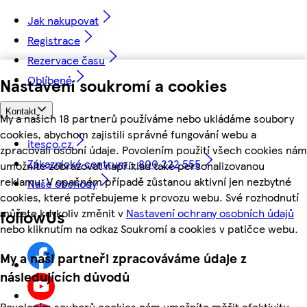
Jak nakupovat
Registrace
Rezervace času
Oblíbené
Nastavení soukromí a cookies
Kontakt
My a našich 18 partnerů používáme nebo ukládáme soubory
cookies, abychom zajistili správné fungování webu a
itesco.cz
zpracovali osobní údaje. Povolením použití všech cookies nám
Zákaznické centrum - 800 222 555
umožníte zobrazovat například také personalizovanou
reklamu. V opačném případě zůstanou aktivní jen nezbytné
Naše obchody
cookies, které potřebujeme k provozu webu. Své rozhodnutí
můžete kdykoliv změnit v
Nastavení ochrany osobních údajů
followUs
nebo kliknutím na odkaz Soukromí a cookies v patičce webu.
My a naši partneři zpracováváme údaje z
následujících důvodů
Povolením souborů cookies nám umožníte měřit efektivitu