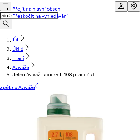
Přejít na hlavní obsah
Přeskočit na vyhledávání
Úklid
Praní
Aviváže
Jelen Aviváž luční kvítí 108 praní 2,7l
Zpět na Aviváže