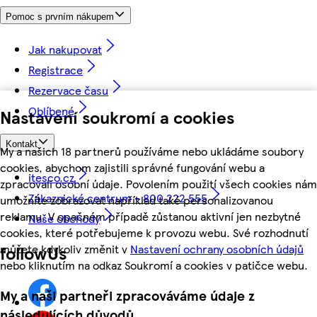
Pomoc s prvním nákupem
Jak nakupovat
Registrace
Rezervace času
Oblíbené
Nastavení soukromí a cookies
Kontakt
My a našich 18 partnerů používáme nebo ukládáme soubory
cookies, abychom zajistili správné fungování webu a
itesco.cz
zpracovali osobní údaje. Povolením použití všech cookies nám
Zákaznické centrum - 800 222 555
umožníte zobrazovat například také personalizovanou
reklamu. V opačném případě zůstanou aktivní jen nezbytné
Naše obchody
cookies, které potřebujeme k provozu webu. Své rozhodnutí
můžete kdykoliv změnit v
Nastavení ochrany osobních údajů
followUs
nebo kliknutím na odkaz Soukromí a cookies v patičce webu.
My a naši partneři zpracováváme údaje z
následujících důvodů