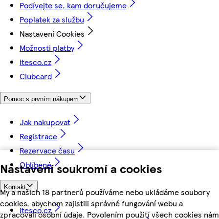
Podívejte se, kam doručujeme
Poplatek za službu
Nastavení Cookies
Možnosti platby
itesco.cz
Clubcard
Pomoc s prvním nákupem
Jak nakupovat
Registrace
Rezervace času
Oblíbené
Nastavení soukromí a cookies
Kontakt
My a našich 18 partnerů používáme nebo ukládáme soubory
cookies, abychom zajistili správné fungování webu a
itesco.cz
zpracovali osobní údaje. Povolením použití všech cookies nám