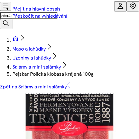
Přejít na hlavní obsah
Přeskočit na vyhledávání
Maso a lahůdky
Uzeniny a lahůdky
Salámy a mini salámky
Pejskar Polická klobása krájená 100g
Zpět na Salámy a mini salámky