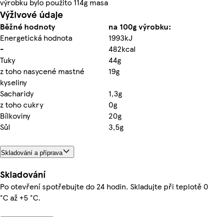
výrobku bylo použito 114g masa
Výživové údaje
Běžné hodnoty
na 100g výrobku:
Energetická hodnota
1993kJ
-
482kcal
Tuky
44g
z toho nasycené mastné
19g
kyseliny
Sacharidy
1,3g
z toho cukry
0g
Bílkoviny
20g
Sůl
3,5g
Skladování a příprava
Skladování
Po otevření spotřebujte do 24 hodin. Skladujte při teplotě 0
°C až +5 °C.