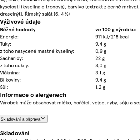
kyselosti (kyselina citronová), barvivo (extrakt z černé mrkve)
draselný)], Římský salát (6, 4 %)
Výživové údaje
Běžné hodnoty
ve 100 g výrobku:
Energie:
911 kJ/218 kcal
Tuky:
9,4 g
z toho nasycené mastné kyseliny:
0,9 g
Sacharidy:
22 g
z toho cukry:
3,0 g
Vláknina:
3,1 g
Bílkoviny:
9,4 g
Sůl:
1,2 g
Informace o alergenech
Výrobek může obsahovat mléko, hořčici, vejce, ryby, sóju a s
Skladování a příprava
Skladování