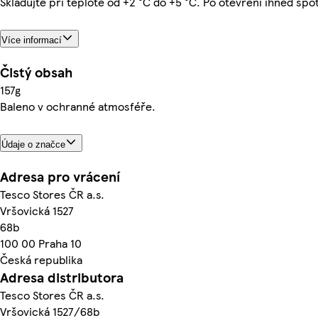
Skladujte při teplotě od +2 °C do +5 °C. Po otevření ihned spo
Více informací
Čistý obsah
157g
Baleno v ochranné atmosféře.
Údaje o značce
Adresa pro vrácení
Tesco Stores ČR a.s.
Vršovická 1527
68b
100 00 Praha 10
Česká republika
Adresa distributora
Tesco Stores ČR a.s.
Vršovická 1527/68b