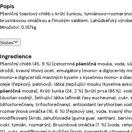
Popis
Pšeničný toastový chléb s krůtí šunkou, tymiánovo-rozmarýn
brusinkovou omáčkou a římským salátem. Lahůdkářský výrobe
Množství: 0.157kg
Složení
Ingredience
Pšeničný chléb (45, 9 %) [celozrnná
pšeničná
mouka, voda, sů
droždí, kvasný lihový ocet, emulgátory (mono- a diglyceridy m
mono-a diglyceridů mastných kyselin s kyselinou mono- a diace
oleje (řepkový, palmový), látka zlepšující mouku (kyselina ask
pšeničná
mouka], Krůtí šunka (24, 2 %) [krůtí prsa (85 %), vod
(dusitan sodný), želírující látka (afinnát řasy eucheuma), cukr, 
(difosforečnany, trifosforečnany), antioxidant (erythorban sod
rozmarýnová omáčka (16, 6 %) [řepkový olej, voda, kvasný lihov
modifikovaný škrob, zahušťovadla (guma guar, xanthan), barviv
cukr, tymián, rozmarýn], Brusinková omáčka (7 %) [voda, rehy
%), cukr, modifikovaný kukuřičný škrob, koncentrát citronové š