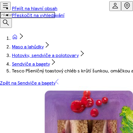
Přejít na hlavní obsah
Přeskočit na vyhledávání
Maso a lahůdky
Hotovky, sendviče a polotovary
Sendviče a bagety
Tesco Pšeničný toastový chléb s krůtí šunkou, omáčkou 
Zpět na Sendviče a bagety