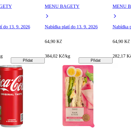
GETY
MENU BAGETY
MENU 
í do 13. 9. 2026
Nabídka platí do 13. 9. 2026
Nabídka p
64,90 Kč
64,90 Kč
kg
384,02 Kč/kg
282,17 K
Přidat
Přidat