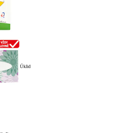
Úklid