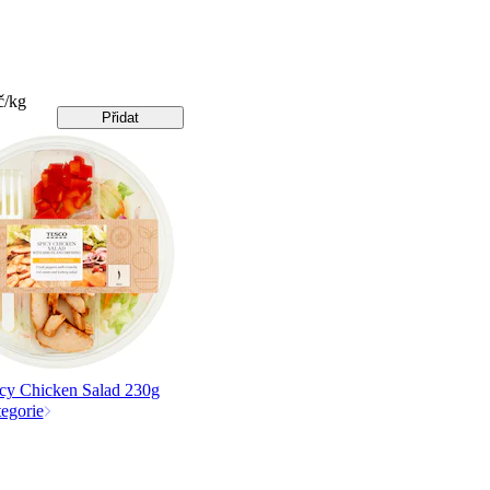
č/kg
Přidat
cy Chicken Salad 230g
tegorie