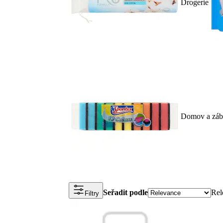
Drogerie
Domov a záb
Seřadit podle
Rel
Filtry