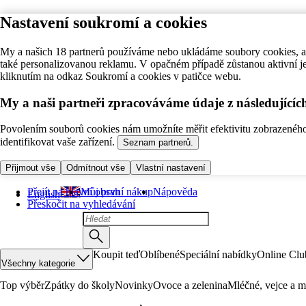
Nastavení soukromí a cookies
My a našich 18 partnerů používáme nebo ukládáme soubory cookies, ab
také personalizovanou reklamu. V opačném případě zůstanou aktivní j
kliknutím na odkaz Soukromí a cookies v patičce webu.
My a naši partneři zpracováváme údaje z následující
Povolením souborů cookies nám umožníte měřit efektivitu zobrazeného o
identifikovat vaše zařízení.
Seznam partnerů.
Přijmout vše
Odmítnout vše
Vlastní nastavení
Přejít na hlavní obsah
Můj první nákup
Nápověda
English
Přeskočit na vyhledávání
Koupit teď
Oblíbené
Speciální nabídky
Online Clu
Všechny kategorie
Top výběr
Zpátky do školy
Novinky
Ovoce a zelenina
Mléčné, vejce a m