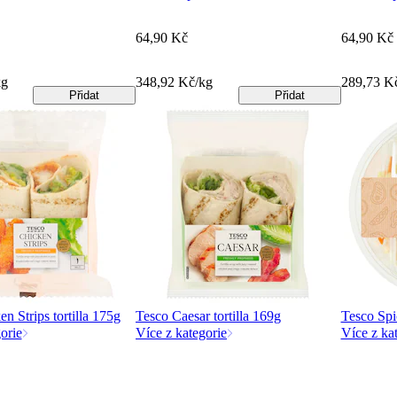
64,90 Kč
64,90 Kč
kg
348,92 Kč/kg
289,73 K
Přidat
Přidat
n Strips tortilla 175g
Tesco Caesar tortilla 169g
Tesco Spi
orie
Více z kategorie
Více z ka