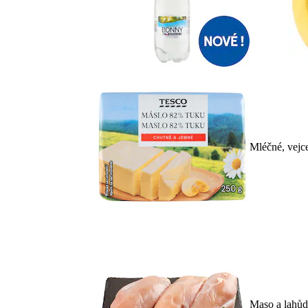
Mléčné, vejc
Maso a lahů