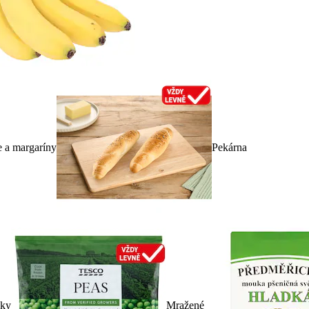
e a margaríny
Pekárna
dky
Mražené