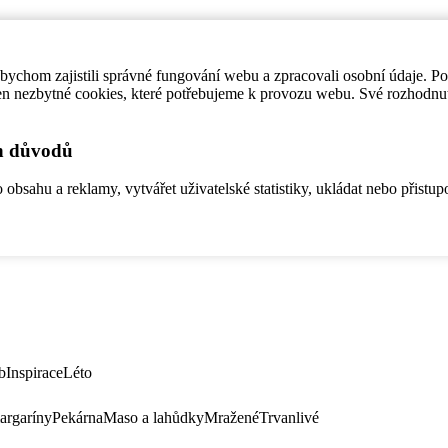
ychom zajistili správné fungování webu a zpracovali osobní údaje. P
en nezbytné cookies, které potřebujeme k provozu webu. Své rozhodnu
ch důvodů
bsahu a reklamy, vytvářet uživatelské statistiky, ukládat nebo přistup
b
Inspirace
Léto
argaríny
Pekárna
Maso a lahůdky
Mražené
Trvanlivé