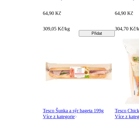
64,90 Kč
64,90 Kč
309,05 Kč/kg
304,70 Kč/
Přidat
Tesco Šunka a sýr bageta 199g
Tesco Chicke
Více z kategorie
Více z kateg