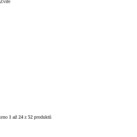
Zvíře
zeno
1 až 24
z
52
produktů