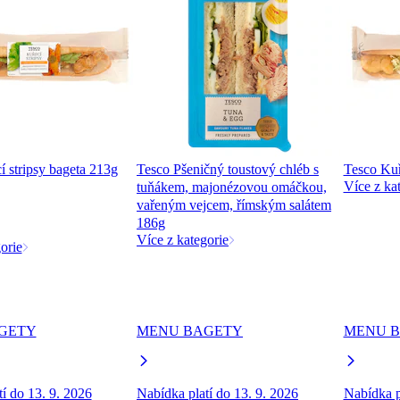
í stripsy bageta 213g
Tesco Pšeničný toustový chléb s
Tesco Kuř
Více z ka
tuňákem, majonézovou omáčkou,
vařeným vejcem, římským salátem
186g
Více z kategorie
orie
GETY
MENU BAGETY
MENU 
í do 13. 9. 2026
Nabídka platí do 13. 9. 2026
Nabídka p