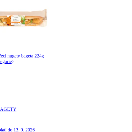
ecí nugety bageta 224g
tegorie
BAGETY
latí do 13. 9. 2026