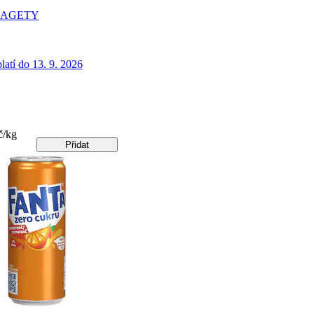
BAGETY
latí do 13. 9. 2026
č/kg
Přidat