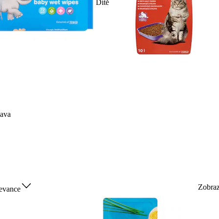
Dítě
ava
Zobra
evance