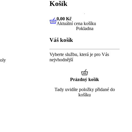
Košík
0,00 Kč
Aktuální cena košíku
0,00 Kč
Aktuální cena košíku
Pokladna
Váš košík
Vyberte službu, která je pro Vás
nejvhodnější
oly
Prázdný košík
Tady uvidíte položky přidané do
košíku