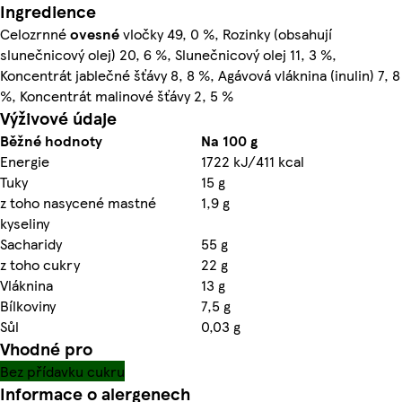
Ingredience
Celozrnné
ovesné
vločky 49, 0 %, Rozinky (obsahují
slunečnicový olej) 20, 6 %, Slunečnicový olej 11, 3 %,
Koncentrát jablečné šťávy 8, 8 %, Agávová vláknina (inulin) 7, 8
%, Koncentrát malinové šťávy 2, 5 %
Výživové údaje
Běžné hodnoty
Na 100 g
Energie
1722 kJ/411 kcal
Tuky
15 g
z toho nasycené mastné
1,9 g
kyseliny
Sacharidy
55 g
z toho cukry
22 g
Vláknina
13 g
Bílkoviny
7,5 g
Sůl
0,03 g
Vhodné pro
Bez přídavku cukru
Informace o alergenech