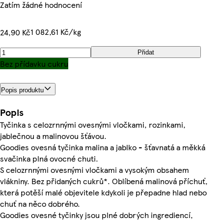
Zatím žádné hodnocení
1 082,61 Kč/kg
24,90 Kč
Přidat
Bez přídavku cukru
Popis produktu
Popis
Tyčinka s celozrnnými ovesnými vločkami, rozinkami,
jablečnou a malinovou šťávou.
Goodies ovesná tyčinka malina a jablko - šťavnatá a měkká
svačinka plná ovocné chuti.
S celozrnnými ovesnými vločkami a vysokým obsahem
vlákniny. Bez přidaných cukrů*. Oblíbená malinová příchuť,
která potěší malé objevitele kdykoli je přepadne hlad nebo
chuť na něco dobrého.
Goodies ovesné tyčinky jsou plné dobrých ingrediencí,