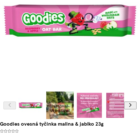
thumbnail-
video-label
Goodies ovesná tyčinka malina & jablko 23g