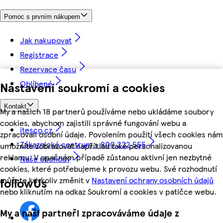
Pomoc s prvním nákupem
Jak nakupovat
Registrace
Rezervace času
Oblíbené
Nastavení soukromí a cookies
Kontakt
My a našich 18 partnerů používáme nebo ukládáme soubory
cookies, abychom zajistili správné fungování webu a
itesco.cz
zpracovali osobní údaje. Povolením použití všech cookies nám
Zákaznické centrum - 800 222 555
umožníte zobrazovat například také personalizovanou
reklamu. V opačném případě zůstanou aktivní jen nezbytné
Naše obchody
cookies, které potřebujeme k provozu webu. Své rozhodnutí
můžete kdykoliv změnit v
Nastavení ochrany osobních údajů
followUs
nebo kliknutím na odkaz Soukromí a cookies v patičce webu.
My a naši partneři zpracováváme údaje z