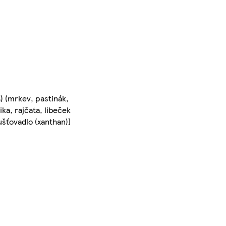
) (mrkev, pastinák,
ka, rajčata, libeček
ušťovadlo (xanthan)]