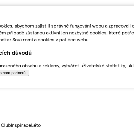
kies, abychom zajistili správné fungování webu a zpracovali 
ém případě zůstanou aktivní jen nezbytné cookies, které pot
odkaz Soukromí a cookies v patičce webu.
ících důvodů
azeného obsahu a reklamy, vytvářet uživatelské statistiky, uk
znam partnerů.
 Club
Inspirace
Léto