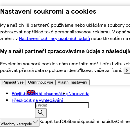
Nastavení soukromí a cookies
My a našich 18 partnerů používáme nebo ukládáme soubory coo
zobrazovat například také personalizovanou reklamu. V opačn
změnit v
Nastavení ochrany osobních údajů
nebo kliknutím na 
My a naši partneři zpracováváme údaje z následuj
Povolením souborů cookies nám umožníte měřit efektivitu zobr
používat přesná data o poloze a identifikovat vaše zařízení.
Se
Přijmout vše
Odmítnout vše
Vlastní nastavení
Přejít na hlavní obsah
English
Můj první nákup
Nápověda
Přeskočit na vyhledávání
Koupit teď
Oblíbené
Speciální nabídky
Online
Všechny kategorie