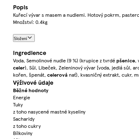
Popis
Kuřecí vývar s masem a nudlemi. Hotový pokrm, paster
Množství: 0.4kg
Složení
Ingredience
Voda, Semolinové nudle (9 %) (krupice z tvrdé
pšenice
,
celer
), Sůl, Libeček, Zeleninový vývar [voda, jedlá sůl, 
kořen, špenát,
celerová
nať), kvasničný extrakt, cukr, m
Výživové údaje
Běžné hodnoty
Energie
Tuky
z toho nasycené mastné kyseliny
Sacharidy
z toho cukry
Bílkoviny