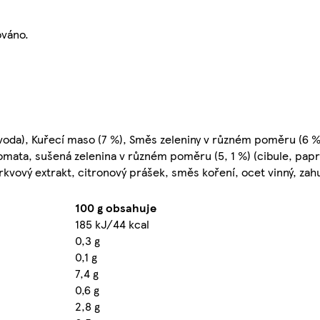
ováno.
 voda), Kuřecí maso (7 %), Směs zeleniny v různém poměru (6 %
aromata, sušená zelenina v různém poměru (5, 1 %) (cibule, papri
rkvový extrakt, citronový prášek, směs koření, ocet vinný, zah
100 g obsahuje
185 kJ/44 kcal
0,3 g
0,1 g
7,4 g
0,6 g
2,8 g