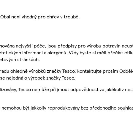
Obal není vhodný pro ohřev v troubě.
nována nejvyšší péče, jsou předpisy pro výrobu potravin neust
etetických informací a alergenů. Vždy byste si měli přečíst eti
etových stránkách.
 radu ohledně výrobků značky Tesco, kontaktujte prosím Odděl
se nejedná o výrobek značky Tesco.
ualizovány, Tesco nemůže přijmout odpovědnost za jakékoliv ne
a nemohou být jakkoliv reprodukovány bez předchozího souhla