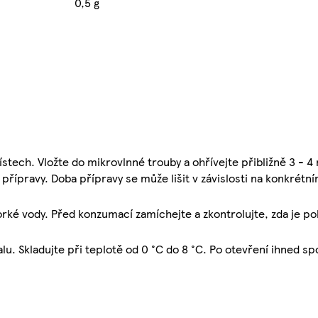
0,5 g
ístech. Vložte do mikrovlnné trouby a ohřívejte přibližně 3 - 4
řípravy. Doba přípravy se může lišit v závislosti na konkrétní
orké vody. Před konzumací zamíchejte a zkontrolujte, zda je p
u. Skladujte při teplotě od 0 °C do 8 °C. Po otevření ihned sp