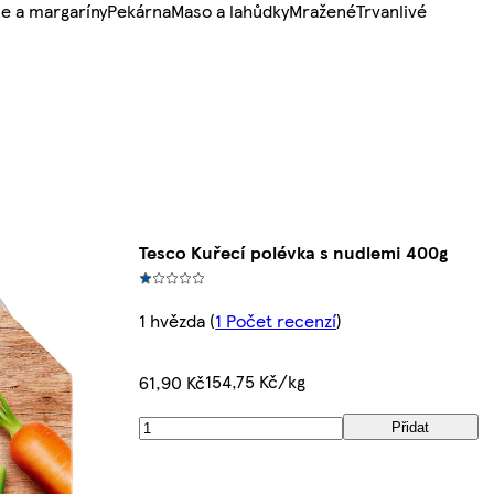
e a margaríny
Pekárna
Maso a lahůdky
Mražené
Trvanlivé
Tesco Kuřecí polévka s nudlemi 400g
1 hvězda
(
1 Počet recenzí
)
154,75 Kč/kg
61,90 Kč
Přidat