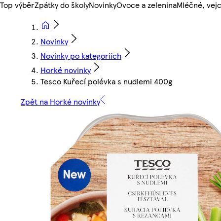
Top výběr
Zpátky do školy
Novinky
Ovoce a zelenina
Mléčné, vejc
Novinky
Novinky po kategoriích
Horké novinky
Tesco Kuřecí polévka s nudlemi 400g
Zpět na Horké novinky