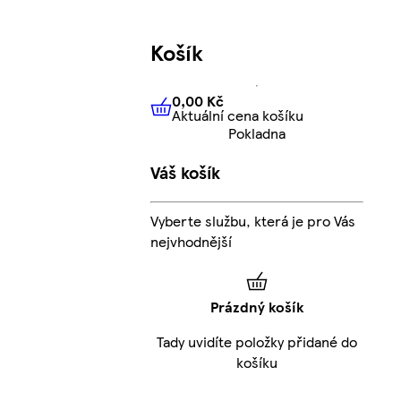
Košík
0,00 Kč
Aktuální cena košíku
0,00 Kč
Aktuální cena košíku
Pokladna
Váš košík
Vyberte službu, která je pro Vás
nejvhodnější
Prázdný košík
Tady uvidíte položky přidané do
košíku