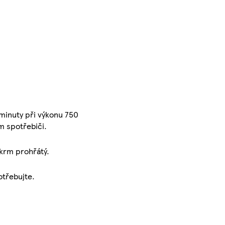
 minuty při výkonu 750
m spotřebiči.
okrm prohřátý.
otřebujte.